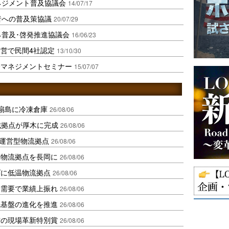
ネジメント普及協議会
14/07/17
者への普及策協議
20/07/29
ネ普及･啓発推進協議会
16/06/23
営で民間4社認定
13/10/30
全マネジメントセミナー
15/07/07
扇島に冷凍倉庫
26/08/06
域拠点が厚木に完成
26/08/06
運営型物流拠点
26/08/06
温物流拠点を長岡に
26/08/06
ダに低温物流拠点
26/08/06
送需要で業績上振れ
26/08/06
流基盤の進化を推進
26/08/06
賞の現場革新特別賞
26/08/06