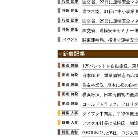
国交省、23日に運輸安全マ
運マネ協、31日に中小事業
国交省、29日に運輸安全マ
国交省、運輸安全セミナー運
関東運輸局、横浜で運輸安
1万パレットを自動搬送、東
日本GLP、重量物対応の広
住友林業G、厚木に初の自社
横浜冷凍、日本海側初の低
コールドトラック、フロリ
ダイフク中間期、半導体搬
アスクル社長に成松氏、物
GROUNDなど5社、ロジ大