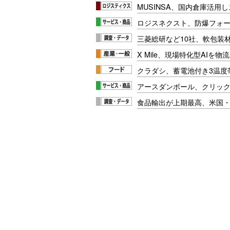
MUSINSA、国内倉庫活用
ロジスネクスト、防爆フォ
三菱総研など10社、軟包装
X Mile、現場特化型AIを
クラダシ、蓄電池付き3温度
アースダンボール、クリッ
食品輸出が上期最高、米国