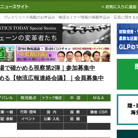
S TODAY｜国内最大の物流ニュースサイト
3PL, SCMなど国内外の最新の物流
、プレスリリース掲載のお申込み
物流セミナー情報の掲載申込み
広告に関する
場で確かめる視察第2弾｜参加募集中
める【物流広報連絡会議】｜会員募集中