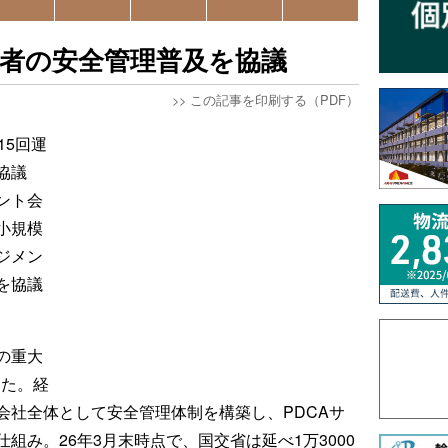
者の安全管理普及を協議
>>
この記事を印刷する（PDF）
15回運
協議
ント会
小規模
ジメン
を協議
の重大
った。経
会社全体として安全管理体制を構築し、PDCAサ
組み。26年3月末時点で、国交省は延べ1万3000