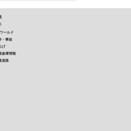
題
報
Pワールド
件・事故
上げ
着倉庫情報
速道路