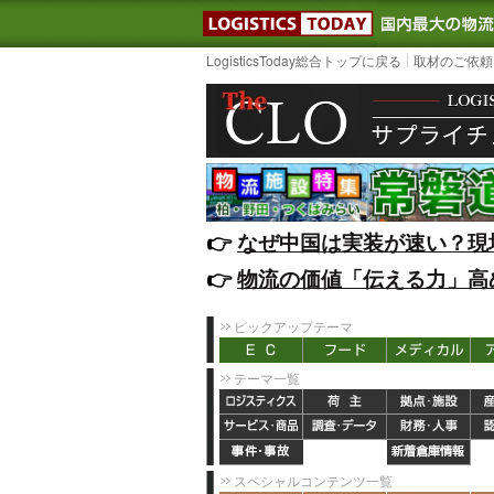
LOGISTIC
LogisticsToday総合トップに戻る
取材のご依頼
👉️
なぜ中国は実装が速い？現
👉️
物流の価値「伝える力」高
ピックアップテーマ
テーマ一覧
スペシャルコンテンツ一覧