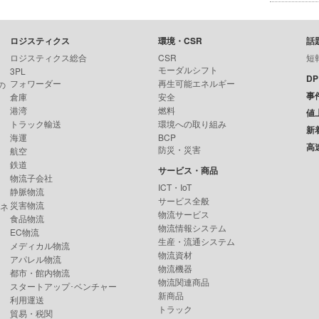
ロジスティクス
環境・CSR
話
ロジスティクス総合
CSR
短
モーダルシフト
3PL
D
フォワーダー
再生可能エネルギー
の
事
倉庫
安全
港湾
燃料
値
トラック輸送
環境への取り組み
新
海運
BCP
高
防災・災害
航空
鉄道
サービス・商品
物流子会社
ICT・IoT
静脈物流
サービス全般
災害物流
ンネ
物流サービス
食品物流
物流情報システム
EC物流
生産・流通システム
メディカル物流
物流資材
アパレル物流
物流機器
都市・館内物流
物流関連商品
スタートアップ･ベンチャー
新商品
利用運送
トラック
貿易・税関