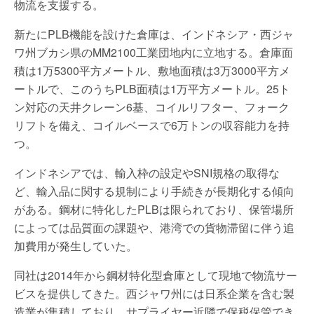
物流を支援する。
新たにPLB機能を設けた倉庫は、インドネシア・西ジャ
ワ州ブカシ県のMM2100工業団地内に立地する。倉庫面
積は1万5300平方メートル、敷地面積は3万3000平方メ
ートルで、このうちPLB面積は1万平方メートル。25ト
ン対応の天井クレーン6基、コイルリフター、フォーク
リフトを備え、コイルベースで6万トンの収容能力を持
つ。
インドネシアでは、輸入枠の設定やSNI規格の取得な
ど、輸入品に関する規制により手続きが長期化する傾向
がある。鋼材に特化したPLBは限られており、保管場所
によっては品質面の課題や、港湾での貨物滞留に伴う追
加費用が発生していた。
同社は2014年から鋼材特化型倉庫として現地で物流サー
ビスを提供してきた。西ジャワ州には日系企業を含む製
造業が集積しており、サプライヤー近隣で保税保管でき