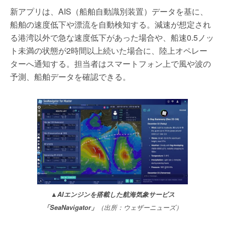
新アプリは、AIS（船舶自動識別装置）データを基に、
船舶の速度低下や漂流を自動検知する。減速が想定され
る港湾以外で急な速度低下があった場合や、船速0.5ノッ
ト未満の状態が2時間以上続いた場合に、陸上オペレー
ターへ通知する。担当者はスマートフォン上で風や波の
予測、船舶データを確認できる。
▲AIエンジンを搭載した航海気象サービス
「SeaNavigator」
（出所：ウェザーニューズ）