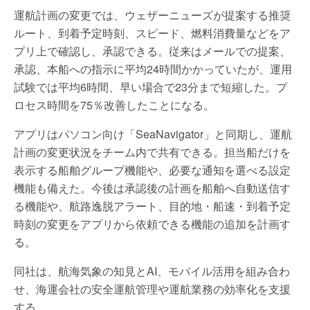
運航計画の変更では、ウェザーニューズが提案する推奨
ルート、到着予定時刻、スピード、燃料消費量などをア
プリ上で確認し、承認できる。従来はメールでの提案、
承認、本船への指示に平均24時間かかっていたが、運用
試験では平均6時間、早い場合で23分まで短縮した。プ
ロセス時間を75％改善したことになる。
アプリはパソコン向け「SeaNavigator」と同期し、運航
計画の変更状況をチーム内で共有できる。担当船だけを
表示する船舶グループ機能や、必要な通知を選べる設定
機能も備えた。今後は承認後の計画を船舶へ自動送信す
る機能や、航路逸脱アラート、目的地・船速・到着予定
時刻の変更をアプリから依頼できる機能の追加を計画す
る。
同社は、航海気象の知見とAI、モバイル活用を組み合わ
せ、海運会社の安全運航管理や運航業務の効率化を支援
する。