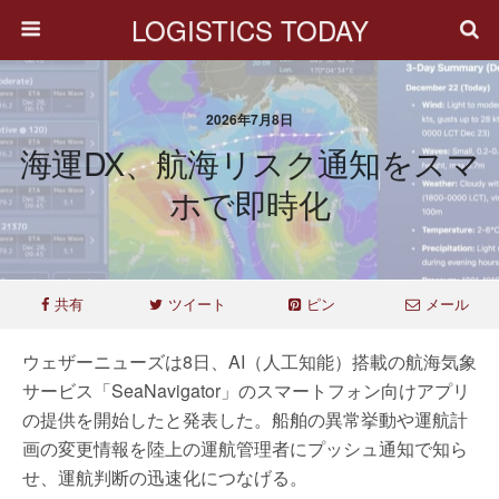
LOGISTICS TODAY
2026年7月8日
海運DX、航海リスク通知をスマ
ホで即時化
共有
ツイート
ピン
メール
ウェザーニューズは8日、AI（人工知能）搭載の航海気象
サービス「SeaNavigator」のスマートフォン向けアプリ
の提供を開始したと発表した。船舶の異常挙動や運航計
画の変更情報を陸上の運航管理者にプッシュ通知で知ら
せ、運航判断の迅速化につなげる。