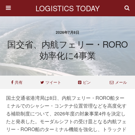
LOGISTICS TODAY
2026年7月8日
国交省、内航フェリー・RORO
効率化に4事業
共有
ツイート
ピン
メール
国土交通省港湾局は8日、内航フェリー・RORO船ター
ミナルでのシャシー・コンテナ位置管理などを高度化す
る補助制度について、2026年度の対象事業4件を決定し
たと発表した。モーダルシフトの受け皿となる内航フェ
リー・RORO船のターミナル機能を強化し、トラックド