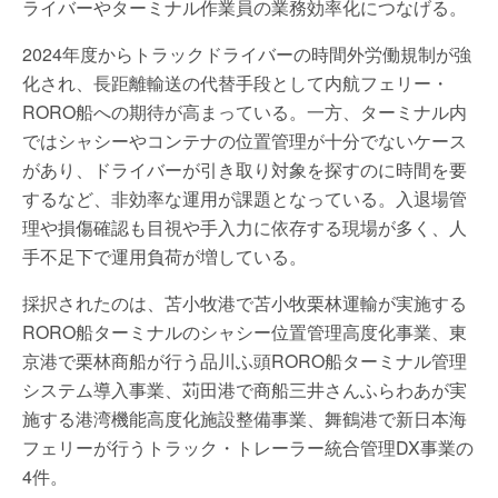
ライバーやターミナル作業員の業務効率化につなげる。
2024年度からトラックドライバーの時間外労働規制が強
化され、長距離輸送の代替手段として内航フェリー・
RORO船への期待が高まっている。一方、ターミナル内
ではシャシーやコンテナの位置管理が十分でないケース
があり、ドライバーが引き取り対象を探すのに時間を要
するなど、非効率な運用が課題となっている。入退場管
理や損傷確認も目視や手入力に依存する現場が多く、人
手不足下で運用負荷が増している。
採択されたのは、苫小牧港で苫小牧栗林運輸が実施する
RORO船ターミナルのシャシー位置管理高度化事業、東
京港で栗林商船が行う品川ふ頭RORO船ターミナル管理
システム導入事業、苅田港で商船三井さんふらわあが実
施する港湾機能高度化施設整備事業、舞鶴港で新日本海
フェリーが行うトラック・トレーラー統合管理DX事業の
4件。