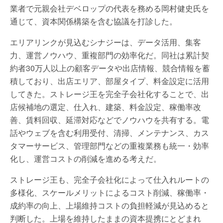
業者で元親会社デベロップの代表を務める岡村健史氏を
通じて、資本関係構築を含む協議を打診した。
エリアリンクが見込むシナジーは、データ活用、集客
力、運営ノウハウ、重複部門の効率化だ。同社は累計契
約者30万人以上の顧客データや出店情報、競合情報を蓄
積しており、出店エリア、部屋タイプ、料金設定に活用
してきた。ストレージ王を完全子会社化することで、出
店候補地の選定、仕入れ、建築、料金設定、稼働率改
善、賃料回収、延滞対応などでノウハウを共有する。電
話やウェブを含む利用受付、清掃、メンテナンス、カス
タマーサービス、管理部門などの重複業務も統一・効率
化し、運営コストの削減を進める考えだ。
ストレージ王も、完全子会社化によって仕入れルートの
多様化、スケールメリットによるコスト削減、稼働率・
成約率の向上、上場維持コストの負担軽減が見込めると
判断した。上場を維持したままの資本提携にとどまれ