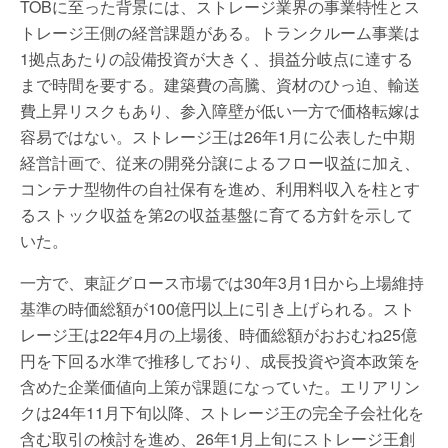
TOBに至った背景には、ストレージ業界の事業特性とス
トレージ王側の経営課題がある。トランクルーム事業は
1拠点あたりの設備投資が大きく、損益分岐点に達する
まで時間を要する。建築費の高騰、資材のひっ迫、輸送
費上昇リスクもあり、参入障壁が低い一方で価格転嫁は
容易ではない。ストレージ王は26年1月に公表した中期
経営計画で、従来の開発分譲によるフロー収益に加え、
コンテナ型物件の自社保有を進め、利用料収入を柱とす
るストック収益を第2の収益基盤に育てる方針を示して
いた。
一方で、東証グロース市場では30年3月1日から上場維持
基準の時価総額が100億円以上に引き上げられる。スト
レージ王は22年4月の上場後、時価総額がおおむね25億
円を下回る水準で推移しており、成長投資や資本政策を
含めた企業価値向上策が課題になっていた。エリアリン
クは24年11月下旬以降、ストレージ王の完全子会社化を
含む取引の検討を進め、26年1月上旬にストレージ王創