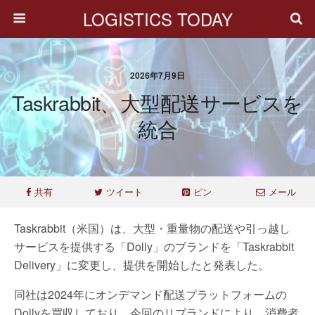
LOGISTICS TODAY
2026年7月9日
Taskrabbit、大型配送サービスを
統合
共有
ツイート
ピン
メール
Taskrabbit（米国）は、大型・重量物の配送や引っ越し
サービスを提供する「Dolly」のブランドを「Taskrabbit
Delivery」に変更し、提供を開始したと発表した。
同社は2024年にオンデマンド配送プラットフォームの
Dollyを買収しており、今回のリブランドにより、消費者