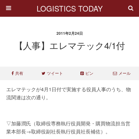
LOGISTICS TODAY
2011年2月24日
【人事】エレマテック4/1付
共有
ツイート
ピン
メール
エレマテックが4月1日付で実施する役員人事のうち、物
流関連は次の通り。
▽加藤潤氏（取締役専務執行役員開発・購買物流担当営
業本部長→取締役副社長執行役員社長補佐）。