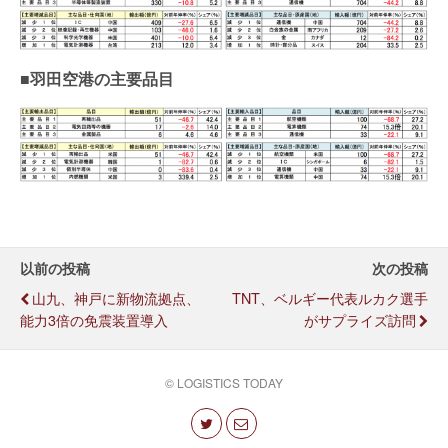
■羽田空港
の主要品目
以前の投稿
次の投稿
山九、神戸に新物流拠点、
TNT、ベルギー代表ルカク選手
能力3倍の免震装置導入
がサプライズ訪問
© LOGISTICS TODAY