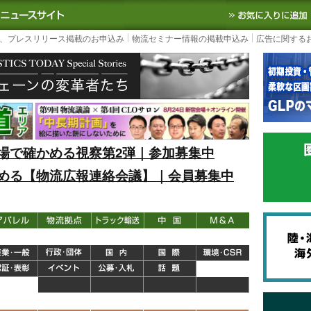
S TODAY｜国内最大の物流ニュースサイト
3PL, SCMなど国内外の最新の物流
、プレスリリース掲載のお申込み
物流セミナー情報の掲載申込み
広告に関する
場で確かめる視察第2弾｜参加募集中
める【物流広報連絡会議】｜会員募集中