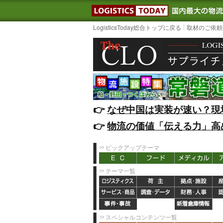
LOGISTIC
LogisticsToday総合トップに戻る
取材のご依頼
👉️
なぜ中国は実装が速い？現
👉️
物流の価値「伝える力」高
ピックアップテーマ
テーマ一覧
スペシャルコンテンツ一覧