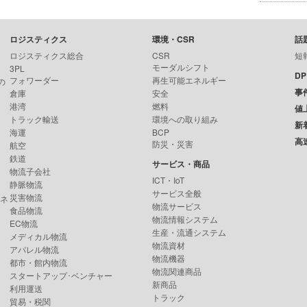
ロジスティクス
環境・CSR
話
ロジスティクス総合
CSR
短
モーダルシフト
3PL
D
フォワーダー
再生可能エネルギー
の
事
倉庫
安全
港湾
燃料
値
トラック輸送
環境への取り組み
新
海運
BCP
高
防災・災害
航空
鉄道
サービス・商品
物流子会社
ICT・IoT
静脈物流
サービス全般
災害物流
ンネ
物流サービス
食品物流
物流情報システム
EC物流
生産・流通システム
メディカル物流
物流資材
アパレル物流
物流機器
都市・館内物流
物流関連商品
スタートアップ･ベンチャー
新商品
利用運送
トラック
貿易・税関