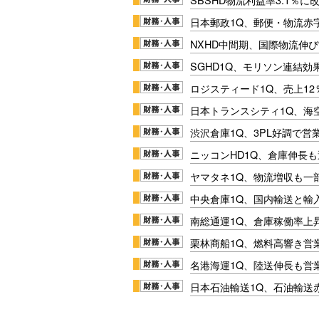
日本郵政1Q、郵便・物流赤
NXHD中間期、国際物流伸び
SGHD1Q、モリソン連結効
ロジスティード1Q、売上1
日本トランスシティ1Q、海
渋沢倉庫1Q、3PL好調で営
ニッコンHD1Q、倉庫伸長
ヤマタネ1Q、物流増収も一
中央倉庫1Q、国内輸送と輸
南総通運1Q、倉庫稼働率上
栗林商船1Q、燃料高響き営
名港海運1Q、陸送伸長も営業
日本石油輸送1Q、石油輸送