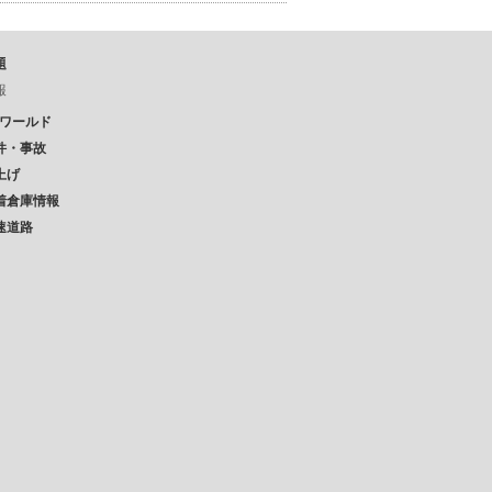
題
報
Pワールド
件・事故
上げ
着倉庫情報
速道路