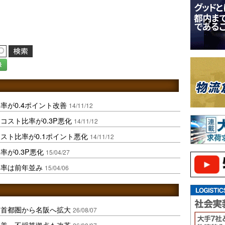
録
率が0.4ポイント改善
14/11/12
コスト比率が0.3P悪化
14/11/12
スト比率が0.1ポイント悪化
14/11/12
が0.3P悪化
15/04/27
比率は前年並み
15/04/06
、首都圏から名阪へ拡大
26/08/07
に改善、不採算拠点も改革