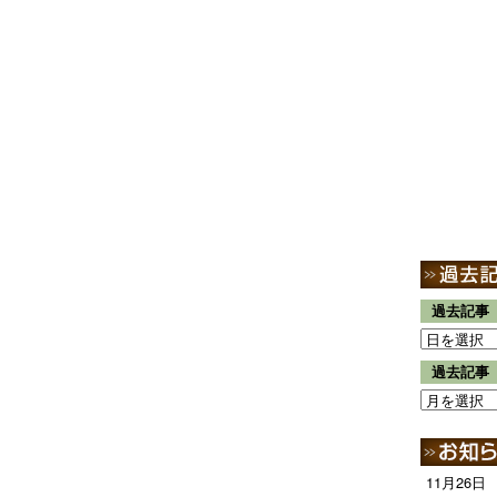
過去記事
過去記事
11月26日