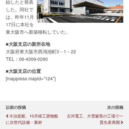
始したと発表
した。同社で
は、昨年11月
17日に本社を
東大阪市へ新築移転していた。
■大阪支店の新所在地
大阪府東大阪市西鴻池町3－1－22
TEL：06-4309-0290
■大阪支店の位置
[mappress mapid=”124″]
以前の投稿
次の投稿
今治造船、10月竣工貨物船
古河電工、大雪被害の工場で一
に次世代設備・素材
貫生産再開