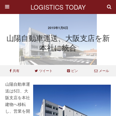
LOGISTICS TODAY
2015年1月6日
山陽自動車運送、大阪支店を新
本社に統合
共有
ツイート
ピン
メール
山陽自動車運
送は5日、大
阪支店を本社
建物へ移転
し、営業を開