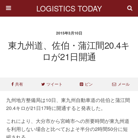
LOGISTICS TODAY
2015年3月10日
東九州道、佐伯・蒲江間20.4キ
ロが21日開通
共有
ツイート
ピン
メール
九州地方整備局は10日、東九州自動車道の佐伯と蒲江間
20.4キロが21日17時に開通すると発表した。
これにより、大分市から宮崎市への所要時間が東九州道
を利用しない場合と比べておよそ半分の2時間50分に短
縮される。