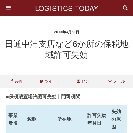
LOGISTICS TODAY
2015年3月31日
日通中津支店など6か所の保税地
域許可失効
共有
ツイート
ピン
メール
■保税蔵置場許認可失効｜門司税関
失効
事業
許可失効
名称
所在地
の原
者名
年月日
因