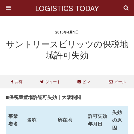
LOGISTICS TODAY
2015年4月1日
サントリースピリッツの保税地
域許可失効
共有
ツイート
ピン
メール
■保税蔵置場許認可失効｜大阪税関
失効
事業
許可失効
名称
所在地
の原
者名
年月日
因