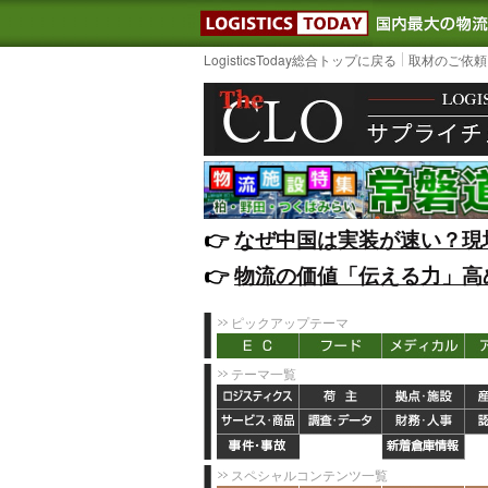
LOGISTIC
LogisticsToday総合トップに戻る
取材のご依頼
👉️
なぜ中国は実装が速い？現
👉️
物流の価値「伝える力」高
ピックアップテーマ
テーマ一覧
スペシャルコンテンツ一覧