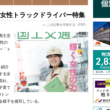
で女性トラックドライバー特集
>>
この記事を印刷する（PDF）
国土交
女性の
ー「ト
を紹介
する女
流れ、
子育て
2トン
る様子を描写している。