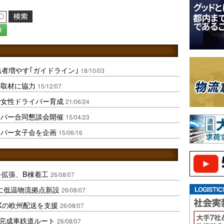
録
転者増やす｢ガイドライン｣
18/10/03
の取材に協力
15/12/07
で女性ドライバー育成
21/06/24
イバー合同懇談会開催
15/04/23
イバー女子会を企画
15/06/16
を拡張、B棟着工
26/08/07
に低温物流拠点新設
26/08/07
Xの欧州配送を支援
26/08/07
に完成車鉄道ルート
26/08/07