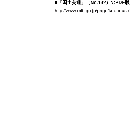
■「国土交通」（No.132）のPDF版
http://www.mlit.go.jp/page/kouhoushi