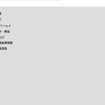
題
報
Pワールド
件・事故
上げ
着倉庫情報
速道路