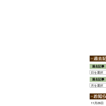
過去記事
過去記事
11月26日