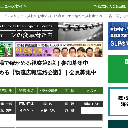
S TODAY｜国内最大の物流ニュースサイト
3PL, SCMなど国内外の最新の物流
、プレスリリース掲載のお申込み
物流セミナー情報の掲載申込み
広告に関する
場で確かめる視察第2弾｜参加募集中
める【物流広報連絡会議】｜会員募集中