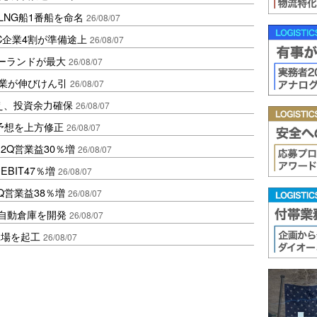
LNG船1番船を命名
26/08/07
C企業4割が準備途上
26/08/07
ポーランドが最大
26/08/07
造業が伸びけん引
26/08/07
え、投資余力確保
26/08/07
予想を上方修正
26/08/07
2Q営業益30％増
26/08/07
BIT47％増
26/08/07
Q営業益38％増
26/08/07
ス自動倉庫を開発
26/08/07
工場を起工
26/08/07