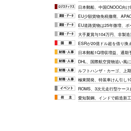
日本郵船、中国CNOOC向け
EU少額貨物免税撤廃、APA
EU道路貨物は25年微増、
大手夏賞与104万円、非製
ESRが20億ドル超を借り換
日本郵船1Q増収増益、通期
DHL、国際航空貨物追い風に
ルフトハンザ・カーゴ、上期E
極東開発、特装車けん引し1
ROMS、3次元走行型ケー
愛知製鋼、インドで鍛造新