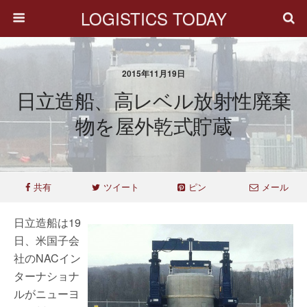
LOGISTICS TODAY
2015年11月19日
日立造船、高レベル放射性廃棄
物を屋外乾式貯蔵
共有
ツイート
ピン
メール
日立造船は19
日、米国子会
社のNACイン
ターナショナ
ルがニューヨ