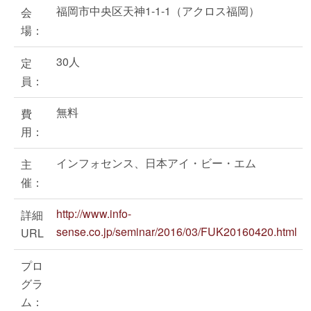
福岡市中央区天神1-1-1（アクロス福岡）
会
場：
30人
定
員：
無料
費
用：
インフォセンス、日本アイ・ビー・エム
主
催：
http://www.info-
詳細
sense.co.jp/seminar/2016/03/FUK20160420.html
URL
プロ
グラ
ム：