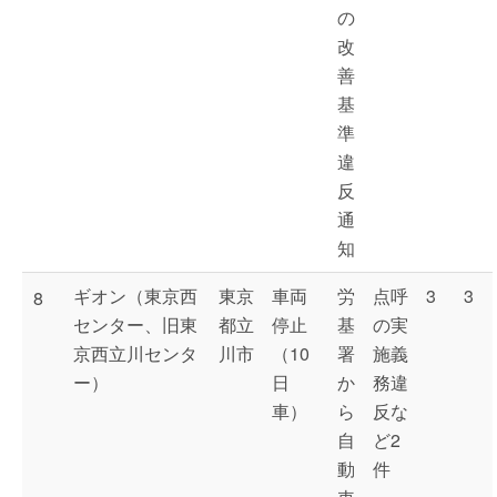
の
改
善
基
準
違
反
通
知
ギオン（東京西
東京
車両
労
点呼
3
3
8
センター、旧東
都立
停止
基
の実
京西立川センタ
川市
（10
署
施義
ー）
日
か
務違
車）
ら
反な
自
ど2
動
件