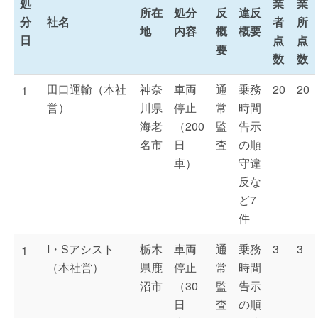
処
業
業
所在
処分
反
違反
分
社名
者
所
地
内容
概
概要
日
点
点
要
数
数
田口運輸（本社
神奈
車両
通
乗務
20
20
1
営）
川県
停止
常
時間
海老
（200
監
告示
名市
日
査
の順
車）
守違
反な
ど7
件
I・Sアシスト
栃木
車両
通
乗務
3
3
1
（本社営）
県鹿
停止
常
時間
沼市
（30
監
告示
日
査
の順