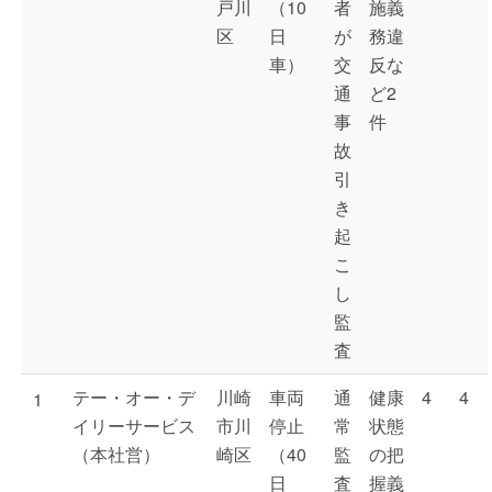
戸川
（10
者
施義
区
日
が
務違
車）
交
反な
通
ど2
事
件
故
引
き
起
こ
し
監
査
テー・オー・デ
川崎
車両
通
健康
4
4
1
イリーサービス
市川
停止
常
状態
（本社営）
崎区
（40
監
の把
日
査
握義