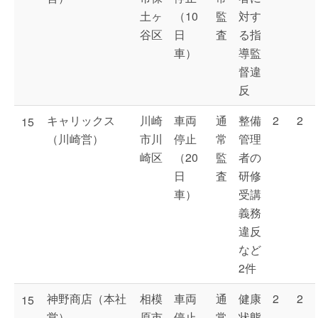
土ヶ
（10
監
対す
谷区
日
査
る指
車）
導監
督違
反
キャリックス
川崎
車両
通
整備
2
2
15
（川崎営）
市川
停止
常
管理
崎区
（20
監
者の
日
査
研修
車）
受講
義務
違反
など
2件
神野商店（本社
相模
車両
通
健康
2
2
15
営）
原市
停止
常
状態