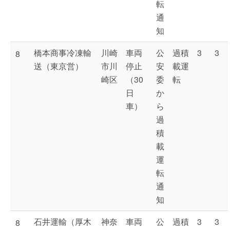
転
通
知
橋本商事冷凍輸
川崎
車両
公
過積
3
3
8
送（東京営）
市川
停止
安
載運
崎区
（30
委
転
日
か
車）
ら
過
積
載
運
転
通
知
石井運輸（厚木
神奈
車両
公
過積
3
3
8