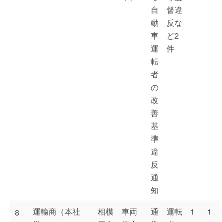
自
督違
動
反な
車
ど2
運
件
転
者
の
改
善
基
準
違
反
通
知
運輸商（本社
相模
車両
通
運転
1
1
8