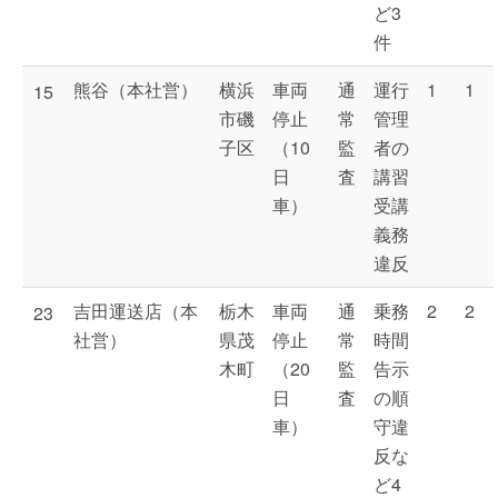
ど3
件
熊谷（本社営）
横浜
車両
通
運行
1
1
15
市磯
停止
常
管理
子区
（10
監
者の
日
査
講習
車）
受講
義務
違反
吉田運送店（本
栃木
車両
通
乗務
2
2
23
社営）
県茂
停止
常
時間
木町
（20
監
告示
日
査
の順
車）
守違
反な
ど4