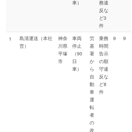
車）
務違
反な
ど3
件
島清運送（本社
神奈
車両
労
乗務
9
9
1
営）
川県
停止
基
時間
平塚
（90
署
告示
市
日
か
の順
車）
ら
守違
自
反な
動
ど8
車
件
運
転
者
の
改