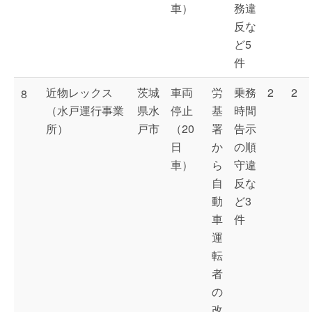
車）
務違
反な
ど5
件
近物レックス
茨城
車両
労
乗務
2
2
8
（水戸運行事業
県水
停止
基
時間
所）
戸市
（20
署
告示
日
か
の順
車）
ら
守違
自
反な
動
ど3
車
件
運
転
者
の
改