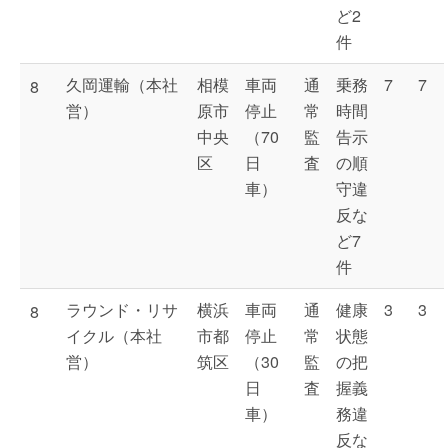
ど2
件
久岡運輸（本社
相模
車両
通
乗務
7
7
8
営）
原市
停止
常
時間
中央
（70
監
告示
区
日
査
の順
車）
守違
反な
ど7
件
ラウンド・リサ
横浜
車両
通
健康
3
3
8
イクル（本社
市都
停止
常
状態
営）
筑区
（30
監
の把
日
査
握義
車）
務違
反な