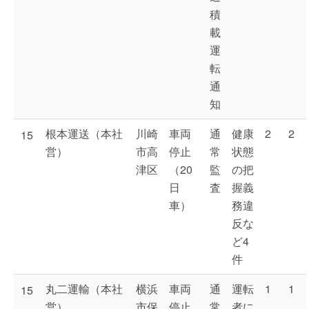
積
載
運
転
通
知
根本運送（本社
川崎
車両
通
健康
2
2
15
営）
市高
停止
常
状態
津区
（20
監
の把
日
査
握義
車）
務違
反な
ど4
件
丸二運輸（本社
横浜
車両
通
運転
1
1
15
営）
市保
停止
常
者に