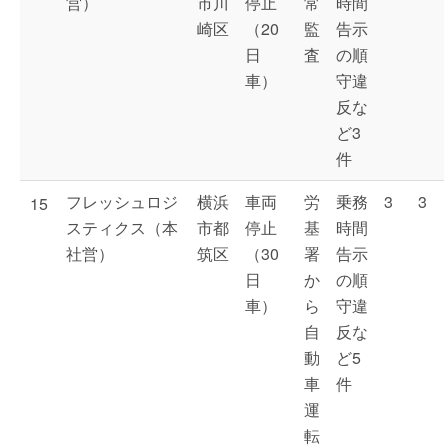
営）
市川
停止
常
時間
崎区
（20
監
告示
日
査
の順
車）
守違
反な
ど3
件
フレッシュロジ
横浜
車両
労
乗務
3
3
15
スティクス（本
市都
停止
基
時間
社営）
筑区
（30
署
告示
日
か
の順
車）
ら
守違
自
反な
動
ど5
車
件
運
転