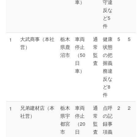
車）
守違
反な
ど5
件
大武商事（本社
栃木
車両
通
健康
5
5
1
営）
県鹿
停止
常
状態
沼市
（50
監
の把
日
査
握義
車）
務違
反な
ど8
件
兄弟建材店（本
栃木
車両
通
点呼
2
2
1
社営）
県宇
停止
常
の記
都宮
（20
監
録事
市
日
査
項義