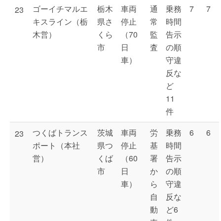
ゴーイチマルエ
栃木
車両
通
乗務
7
7
23
キスライン（栃
県さ
停止
常
時間
木営）
くら
（70
監
告示
市
日
査
の順
車）
守違
反な
ど
11
件
つくばトランス
茨城
車両
労
乗務
6
6
23
ポート（本社
県つ
停止
基
時間
営）
くば
（60
署
告示
市
日
か
の順
車）
ら
守違
自
反な
動
ど6