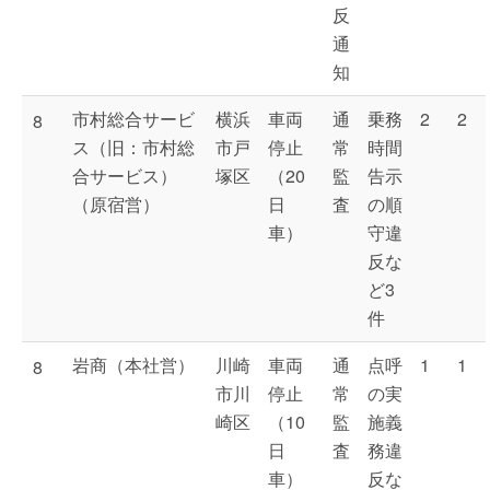
反
通
知
市村総合サービ
横浜
車両
通
乗務
2
2
8
ス（旧：市村総
市戸
停止
常
時間
合サービス）
塚区
（20
監
告示
（原宿営）
日
査
の順
車）
守違
反な
ど3
件
岩商（本社営）
川崎
車両
通
点呼
1
1
8
市川
停止
常
の実
崎区
（10
監
施義
日
査
務違
車）
反な