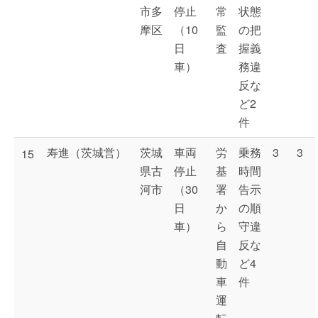
市多
停止
常
状態
摩区
（10
監
の把
日
査
握義
車）
務違
反な
ど2
件
寿進（茨城営）
茨城
車両
労
乗務
3
3
15
県古
停止
基
時間
河市
（30
署
告示
日
か
の順
車）
ら
守違
自
反な
動
ど4
車
件
運