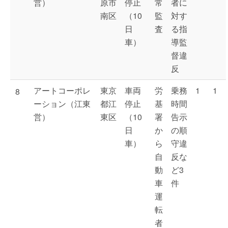
営）
原市
停止
常
者に
南区
（10
監
対す
日
査
る指
車）
導監
督違
反
アートコーポレ
東京
車両
労
乗務
1
1
8
ーション（江東
都江
停止
基
時間
営）
東区
（10
署
告示
日
か
の順
車）
ら
守違
自
反な
動
ど3
車
件
運
転
者