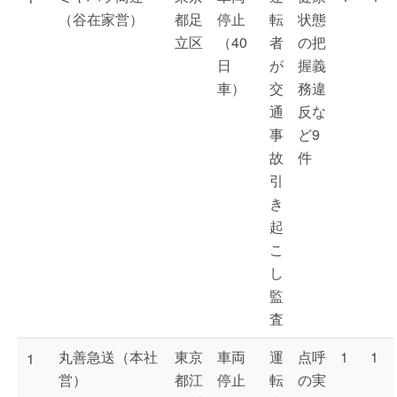
（谷在家営）
都足
停止
転
状態
立区
（40
者
の把
日
が
握義
車）
交
務違
通
反な
事
ど9
故
件
引
き
起
こ
し
監
査
丸善急送（本社
東京
車両
運
点呼
1
1
1
営）
都江
停止
転
の実