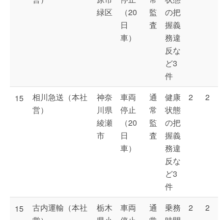
緑区
（20
監
の把
日
査
握義
車）
務違
反な
ど3
件
相川急送（本社
神奈
車両
通
健康
2
2
15
営）
川県
停止
常
状態
綾瀬
（20
監
の把
市
日
査
握義
車）
務違
反な
ど3
件
古内運輸（本社
栃木
車両
通
乗務
2
2
15