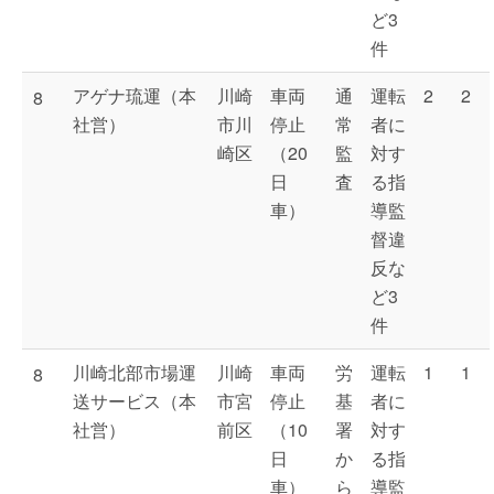
ど3
件
アゲナ琉運（本
川崎
車両
通
運転
2
2
8
社営）
市川
停止
常
者に
崎区
（20
監
対す
日
査
る指
車）
導監
督違
反な
ど3
件
川崎北部市場運
川崎
車両
労
運転
1
1
8
送サービス（本
市宮
停止
基
者に
社営）
前区
（10
署
対す
日
か
る指
車）
ら
導監