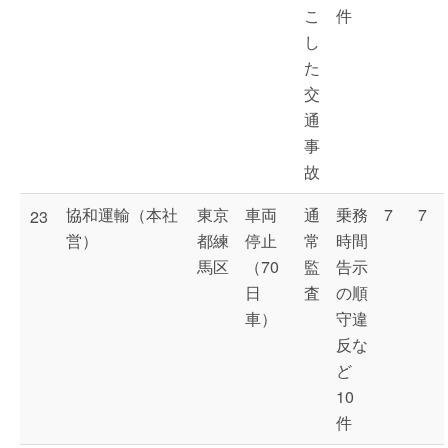
こ
件
し
た
交
通
事
故
協和運輸（本社
東京
車両
通
乗務
7
7
23
営）
都練
停止
常
時間
馬区
（70
監
告示
日
査
の順
車）
守違
反な
ど
10
件