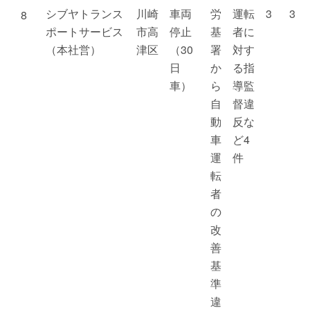
シブヤトランス
川崎
車両
労
運転
3
3
8
ポートサービス
市高
停止
基
者に
（本社営）
津区
（30
署
対す
日
か
る指
車）
ら
導監
自
督違
動
反な
車
ど4
運
件
転
者
の
改
善
基
準
違