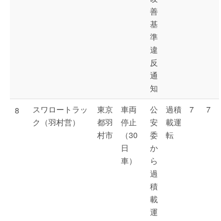
善
基
準
違
反
通
知
スワロートラッ
東京
車両
公
過積
7
7
8
ク（羽村営）
都羽
停止
安
載運
村市
（30
委
転
日
か
車）
ら
過
積
載
運