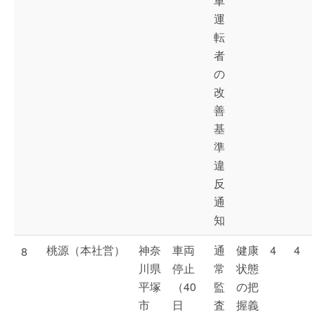
車
運
転
者
の
改
善
基
準
違
反
通
知
桃源（本社営）
神奈
車両
通
健康
4
4
8
川県
停止
常
状態
平塚
（40
監
の把
市
日
査
握義