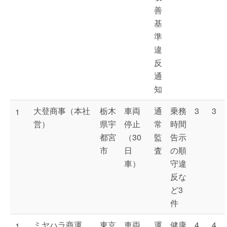
善
基
準
違
反
通
知
大登商事（本社
栃木
車両
通
乗務
3
3
1
営）
県宇
停止
常
時間
都宮
（30
監
告示
市
日
査
の順
車）
守違
反な
ど3
件
ミヤハラ商運
東京
車両
運
健康
4
4
1