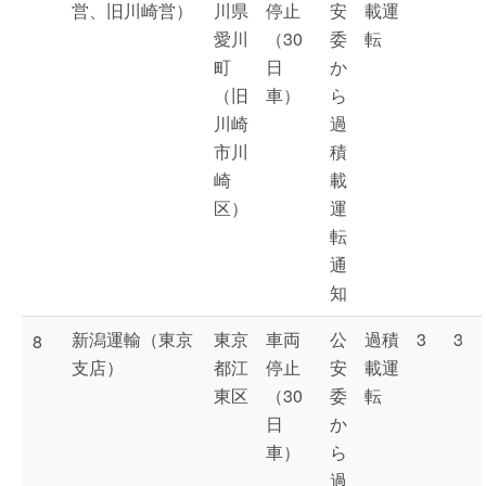
営、旧川崎営）
川県
停止
安
載運
愛川
（30
委
転
町
日
か
（旧
車）
ら
川崎
過
市川
積
崎
載
区）
運
転
通
知
新潟運輸（東京
東京
車両
公
過積
3
3
8
支店）
都江
停止
安
載運
東区
（30
委
転
日
か
車）
ら
過