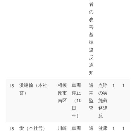
者
の
改
善
基
準
違
反
通
知
浜建輸（本社
相模
車両
通
点呼
1
1
15
営）
原市
停止
常
の実
南区
（10
監
施義
日
査
務違
車）
反
愛（本社営）
川崎
車両
通
健康
1
1
15