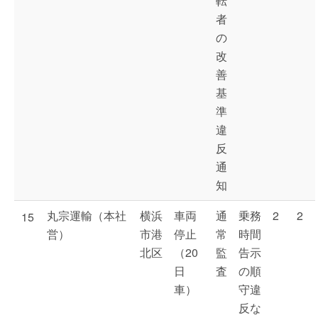
転
者
の
改
善
基
準
違
反
通
知
丸宗運輸（本社
横浜
車両
通
乗務
2
2
15
営）
市港
停止
常
時間
北区
（20
監
告示
日
査
の順
車）
守違
反な