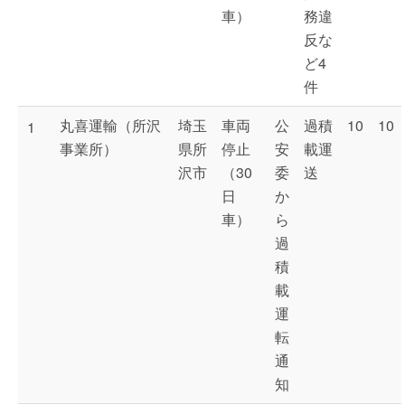
車）
務違
反な
ど4
件
丸喜運輸（所沢
埼玉
車両
公
過積
10
10
1
事業所）
県所
停止
安
載運
沢市
（30
委
送
日
か
車）
ら
過
積
載
運
転
通
知