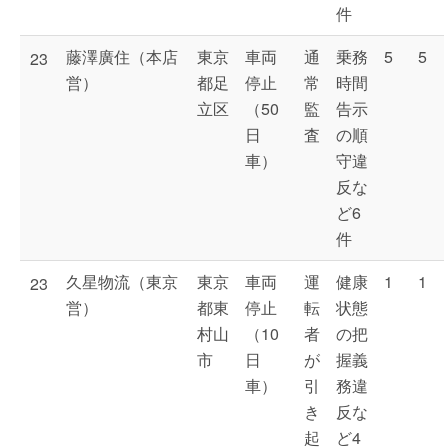
件
藤澤廣住（本店
東京
車両
通
乗務
5
5
23
営）
都足
停止
常
時間
立区
（50
監
告示
日
査
の順
車）
守違
反な
ど6
件
久星物流（東京
東京
車両
運
健康
1
1
23
営）
都東
停止
転
状態
村山
（10
者
の把
市
日
が
握義
車）
引
務違
き
反な
起
ど4