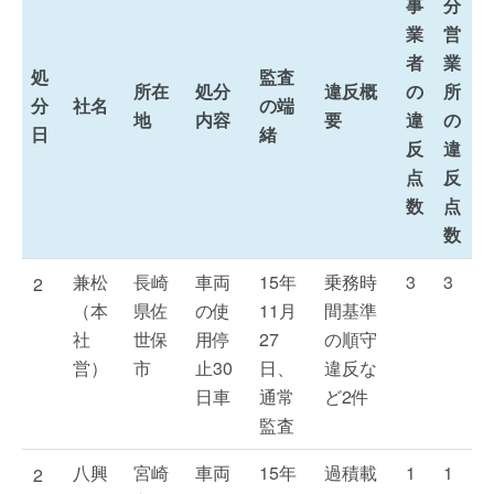
事
分
業
営
者
業
処
監査
所在
処分
違反概
の
所
分
社名
の端
地
内容
要
違
の
日
緒
反
違
点
反
数
点
数
兼松
長崎
車両
15年
乗務時
3
3
2
（本
県佐
の使
11月
間基準
社
世保
用停
27
の順守
営）
市
止30
日、
違反な
日車
通常
ど2件
監査
八興
宮崎
車両
15年
過積載
1
1
2