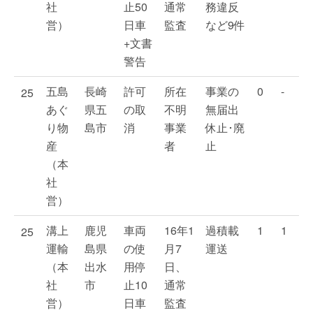
社
止50
通常
務違反
営）
日車
監査
など9件
+文書
警告
五島
長崎
許可
所在
事業の
0
-
25
あぐ
県五
の取
不明
無届出
り物
島市
消
事業
休止･廃
産
者
止
（本
社
営）
溝上
鹿児
車両
16年1
過積載
1
1
25
運輸
島県
の使
月7
運送
（本
出水
用停
日、
社
市
止10
通常
営）
日車
監査