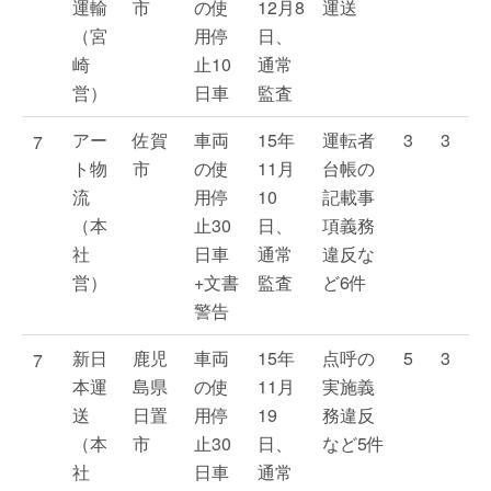
運輸
市
の使
12月8
運送
（宮
用停
日、
崎
止10
通常
営）
日車
監査
アー
佐賀
車両
15年
運転者
3
3
7
ト物
市
の使
11月
台帳の
流
用停
10
記載事
（本
止30
日、
項義務
社
日車
通常
違反な
営）
+文書
監査
ど6件
警告
新日
鹿児
車両
15年
点呼の
5
3
7
本運
島県
の使
11月
実施義
送
日置
用停
19
務違反
（本
市
止30
日、
など5件
社
日車
通常