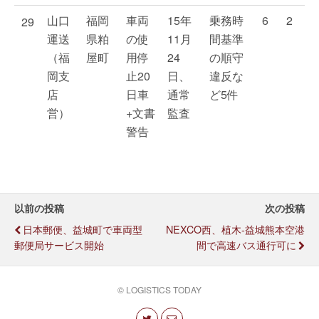
山口
福岡
車両
15年
乗務時
6
2
29
運送
県粕
の使
11月
間基準
（福
屋町
用停
24
の順守
岡支
止20
日、
違反な
店
日車
通常
ど5件
営）
+文書
監査
警告
以前の投稿
次の投稿
日本郵便、益城町で車両型
NEXCO西、植木-益城熊本空港
郵便局サービス開始
間で高速バス通行可に
© LOGISTICS TODAY