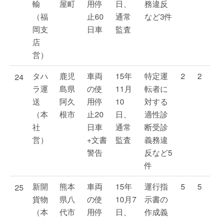
輸
屋町
用停
日、
務違反
（福
止60
通常
など3件
岡支
日車
監査
店
営）
タハ
鹿児
車両
15年
特定運
2
2
24
ラ運
島県
の使
11月
転者に
送
阿久
用停
10
対する
（本
根市
止20
日、
適性診
社
日車
通常
断受診
営）
+文書
監査
義務違
警告
反など5
件
新開
熊本
車両
15年
運行指
5
5
25
貨物
県八
の使
10月7
示書の
（本
代市
用停
日、
作成義