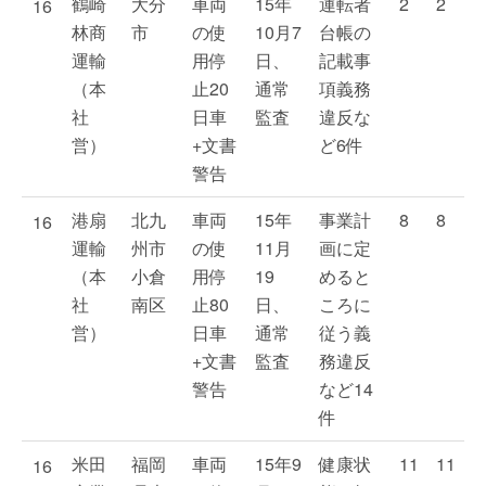
鶴崎
大分
車両
15年
運転者
2
2
16
林商
市
の使
10月7
台帳の
運輸
用停
日、
記載事
（本
止20
通常
項義務
社
日車
監査
違反な
営）
+文書
ど6件
警告
港扇
北九
車両
15年
事業計
8
8
16
運輸
州市
の使
11月
画に定
（本
小倉
用停
19
めると
社
南区
止80
日、
ころに
営）
日車
通常
従う義
+文書
監査
務違反
警告
など14
件
米田
福岡
車両
15年9
健康状
11
11
16