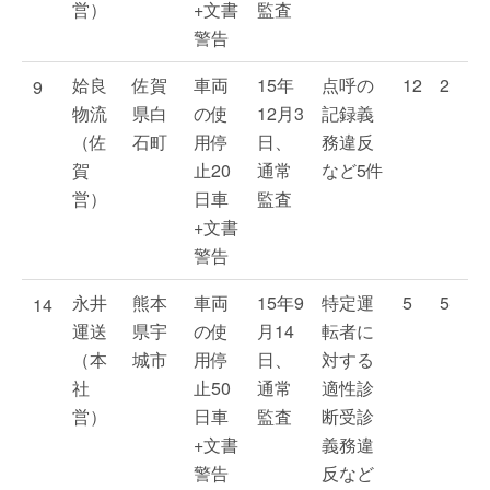
営）
+文書
監査
警告
姶良
佐賀
車両
15年
点呼の
12
2
9
物流
県白
の使
12月3
記録義
（佐
石町
用停
日、
務違反
賀
止20
通常
など5件
営）
日車
監査
+文書
警告
永井
熊本
車両
15年9
特定運
5
5
14
運送
県宇
の使
月14
転者に
（本
城市
用停
日、
対する
社
止50
通常
適性診
営）
日車
監査
断受診
+文書
義務違
警告
反など