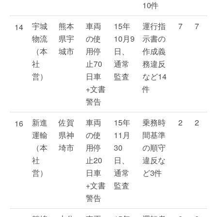
10件
宇城
熊本
車両
15年
運行指
7
7
14
物流
県宇
の使
10月9
示書の
（本
城市
用停
日、
作成義
社
止70
通常
務違反
営）
日車
監査
など14
+文書
件
警告
新進
佐賀
車両
15年
乗務時
2
2
16
運輸
県神
の使
11月
間基準
（本
埼市
用停
30
の順守
社
止20
日、
違反な
営）
日車
通常
ど3件
+文書
監査
警告