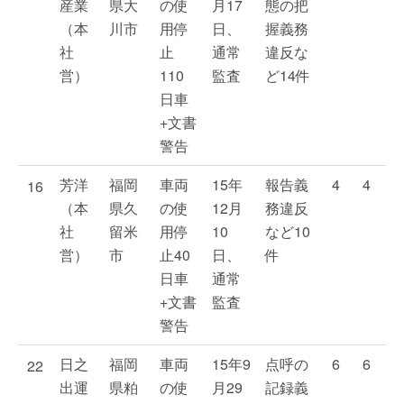
産業
県大
の使
月17
態の把
（本
川市
用停
日、
握義務
社
止
通常
違反な
営）
110
監査
ど14件
日車
+文書
警告
芳洋
福岡
車両
15年
報告義
4
4
16
（本
県久
の使
12月
務違反
社
留米
用停
10
など10
営）
市
止40
日、
件
日車
通常
+文書
監査
警告
日之
福岡
車両
15年9
点呼の
6
6
22
出運
県粕
の使
月29
記録義