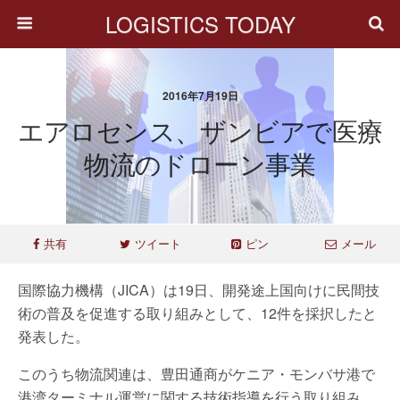
LOGISTICS TODAY
2016年7月19日
エアロセンス、ザンビアで医療
物流のドローン事業
共有
ツイート
ピン
メール
国際協力機構（JICA）は19日、開発途上国向けに民間技
術の普及を促進する取り組みとして、12件を採択したと
発表した。
このうち物流関連は、豊田通商がケニア・モンバサ港で
港湾ターミナル運営に関する技術指導を行う取り組み