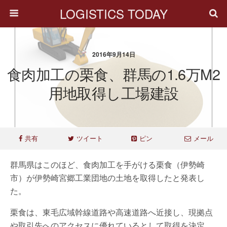
LOGISTICS TODAY
2016年9月14日
食肉加工の栗食、群馬の1.6万m2
用地取得し工場建設
共有
ツイート
ピン
メール
群馬県はこのほど、食肉加工を手がける栗食（伊勢崎
市）が伊勢崎宮郷工業団地の土地を取得したと発表し
た。
栗食は、東毛広域幹線道路や高速道路へ近接し、現拠点
や取引先へのアクセスに優れているとして取得を決定。