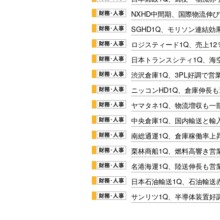
NXHD中間期、国際物流伸び
SGHD1Q、モリソン連結効
ロジスティード1Q、売上1
日本トランスシティ1Q、海
渋沢倉庫1Q、3PL好調で営
ニッコンHD1Q、倉庫伸長
ヤマタネ1Q、物流増収も一
中央倉庫1Q、国内輸送と輸
南総通運1Q、倉庫稼働率上
栗林商船1Q、燃料高響き営
名港海運1Q、陸送伸長も営業
日本石油輸送1Q、石油輸送
サンリツ1Q、半導体装置好調