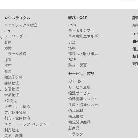
ロジスティクス
環境・CSR
話
ロジスティクス総合
CSR
短
モーダルシフト
3PL
D
フォワーダー
再生可能エネルギー
の
事
倉庫
安全
港湾
燃料
値
トラック輸送
環境への取り組み
新
海運
BCP
高
防災・災害
航空
鉄道
サービス・商品
物流子会社
ICT・IoT
静脈物流
サービス全般
災害物流
ンネ
物流サービス
食品物流
物流情報システム
EC物流
生産・流通システム
メディカル物流
物流資材
アパレル物流
物流機器
都市・館内物流
物流関連商品
スタートアップ･ベンチャー
新商品
利用運送
トラック
貿易・税関