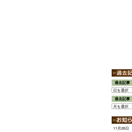
過去記事
過去記事
11月26日