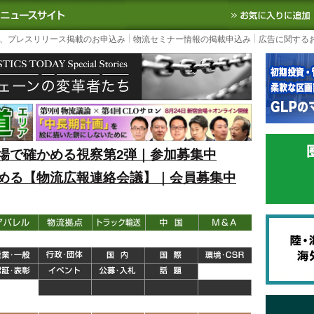
S TODAY｜国内最大の物流ニュースサイト
3PL, SCMなど国内外の最新の物流
、プレスリリース掲載のお申込み
物流セミナー情報の掲載申込み
広告に関する
場で確かめる視察第2弾｜参加募集中
める【物流広報連絡会議】｜会員募集中