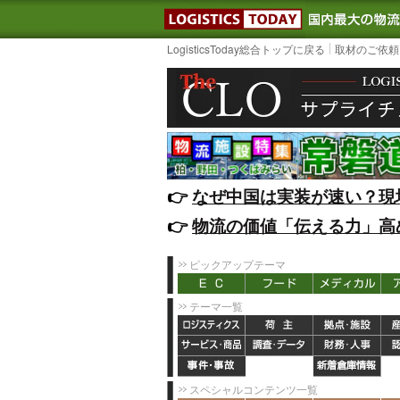
LOGISTIC
LogisticsToday総合トップに戻る
取材のご依頼
👉️
なぜ中国は実装が速い？現
👉️
物流の価値「伝える力」高
ピックアップテーマ
テーマ一覧
スペシャルコンテンツ一覧