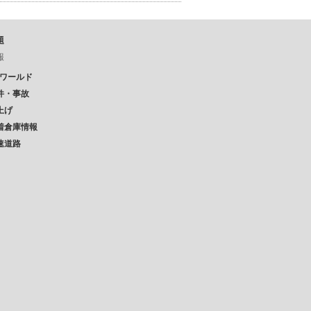
題
報
Pワールド
件・事故
上げ
着倉庫情報
速道路