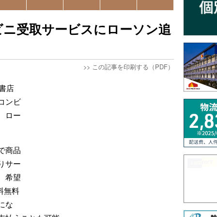
ビニ受取サービスにローソン追
>>
この記事を印刷する（PDF）
書店
コンビ
、ロー
で商品
りサー
、希望
料無料
にな