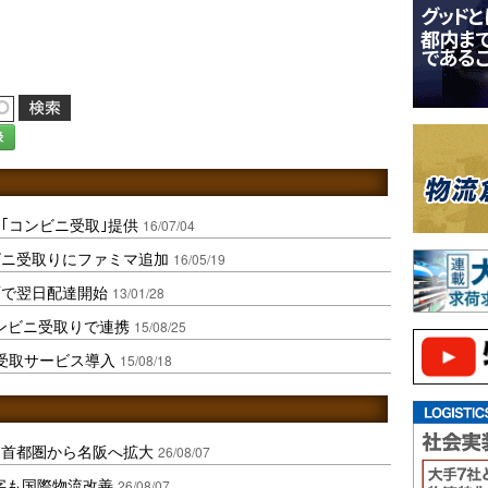
録
｢コンビニ受取｣提供
16/07/04
ビニ受取りにファミマ追加
16/05/19
西で翌日配達開始
13/01/28
コンビニ受取りで連携
15/08/25
受取サービス導入
15/08/18
、首都圏から名阪へ拡大
26/08/07
字も国際物流改善
26/08/07