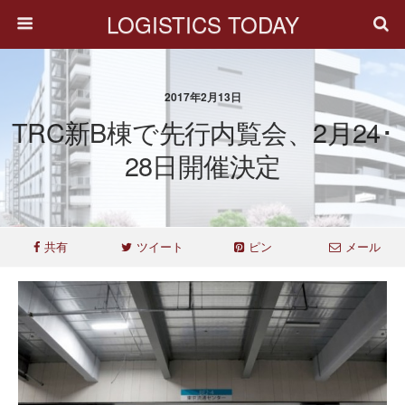
LOGISTICS TODAY
2017年2月13日
TRC新B棟で先行内覧会、2月24･
28日開催決定
共有
ツイート
ピン
メール