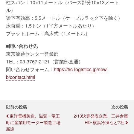
柱スパン：10×11メートル（バース部分10×13メート
ル）
梁下有効高：5.5メートル（ケーブルラック下を除く）
床荷重：1.5トン（1平方メートルあたり）
プラットホーム：高床式（1メートル）
■問い合わせ先
東京流通センター営業部
TEL：03-3767-2121（営業部直通）
問い合わせフォーム：
https://trc-logistics.jp/new-
b/contact.html
以前の投稿
次の投稿
東洋電機製造、滋賀・竜王
2/13決算発表企業、三井倉庫
町に産業用モーター製造工場
HD･横浜冷凍など7社
新設