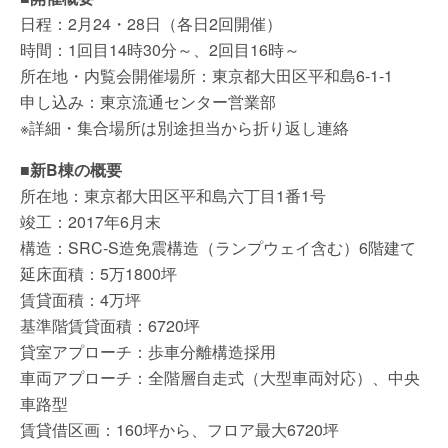
日程：2月24・28日（各日2回開催）
時間：1回目14時30分～、2回目16時～
所在地・内覧会開催場所：東京都大田区平和島6-1-1
申し込み：東京流通センター営業部
※詳細・集合場所は別途担当から折り返し連絡
■新B棟の概要
所在地：東京都大田区平和島六丁目1番1号
竣工：2017年6月末
構造：SRC-S造免震構造（ランプウェイ含む）6階建て
延床面積：5万1800坪
賃貸面積：4万坪
基準階賃貸面積：6720坪
貸室アプローチ：歩車分離構造採用
車両アプローチ：全階層自走式（大型車両対応）、中央
車路型
賃貸借区画：160坪から、フロア最大6720坪