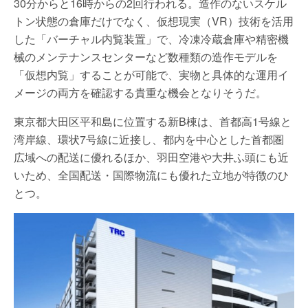
30分からと16時からの2回行われる。造作のないスケル
トン状態の倉庫だけでなく、仮想現実（VR）技術を活用
した「バーチャル内覧装置」で、冷凍冷蔵倉庫や精密機
械のメンテナンスセンターなど数種類の造作モデルを
「仮想内覧」することが可能で、実物と具体的な運用イ
メージの両方を確認する貴重な機会となりそうだ。
東京都大田区平和島に位置する新B棟は、首都高1号線と
湾岸線、環状7号線に近接し、都内を中心とした首都圏
広域への配送に優れるほか、羽田空港や大井ふ頭にも近
いため、全国配送・国際物流にも優れた立地が特徴のひ
とつ。