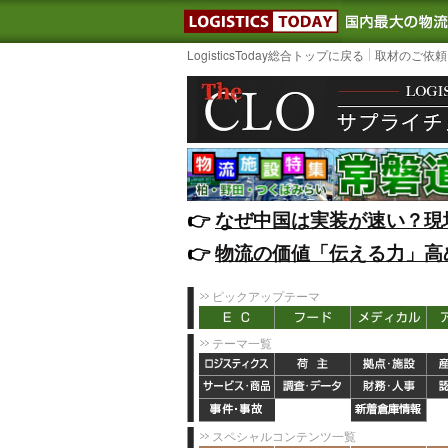
LOGISTIC
LogisticsToday総合トップに戻る
取材のご依頼
👉️
なぜ中国は実装が速い？現
👉️
物流の価値「伝える力」高
ピックアップテーマ
テーマ一覧
スペシャルコンテンツ一覧