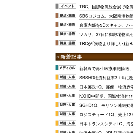
TRC、国際物流総合展で物
SBSロジコム、大阪南港物
倉庫内部を3Dスキャン、バ
ツカサ、27日に御殿場物流
TRCが｢実物より詳しい｣新
新幹線で再生医療細胞輸送
SBSHD物流利益率3.1％
日本郵政1Q、郵便・物流赤
NXHD中間期、国際物流伸び
SGHD1Q、モリソン連結効
ロジスティード1Q、売上1
日本トランスシティ1Q、海
渋沢倉庫1Q、3PL好調で営