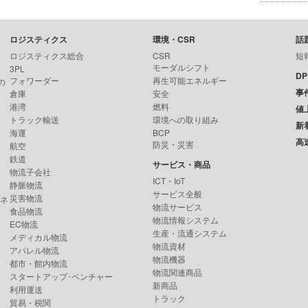
ロジスティクス
環境・CSR
話
ロジスティクス総合
CSR
短
モーダルシフト
3PL
D
フォワーダー
再生可能エネルギー
の
事
倉庫
安全
港湾
燃料
値
トラック輸送
環境への取り組み
新
海運
BCP
高
防災・災害
航空
鉄道
サービス・商品
物流子会社
ICT・IoT
静脈物流
サービス全般
災害物流
ンネ
物流サービス
食品物流
物流情報システム
EC物流
生産・流通システム
メディカル物流
物流資材
アパレル物流
物流機器
都市・館内物流
物流関連商品
スタートアップ･ベンチャー
新商品
利用運送
トラック
貿易・税関