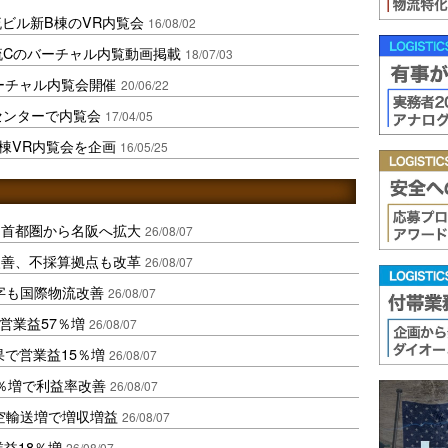
流ビル新B棟のVR内覧会
16/08/02
流Cのバーチャル内覧動画掲載
18/07/03
ーチャル内覧会開催
20/06/22
センターで内覧会
17/04/05
B棟VR内覧会を企画
16/05/25
、首都圏から名阪へ拡大
26/08/07
に改善、不採算拠点も改革
26/08/07
字も国際物流改善
26/08/07
営業益57％増
26/08/07
果で営業益15％増
26/08/07
2％増で利益率改善
26/08/07
空輸送増で増収増益
26/08/07
業益18％増
26/08/07