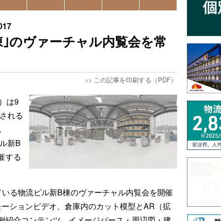
17
B棟｣のヴァーチャル内覧会を常
>>
この記事を印刷する（PDF）
）は9
催される
ム
ル新B
催する
。
ている物流ビル新B棟のヴァーチャル内覧会を開催
モーションビデオ、倉庫内のカット模型とAR（拡
例紹介コンテンツ、イメージパース・周辺図・建