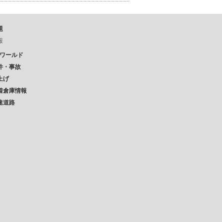
題
報
Pワールド
件・事故
上げ
着倉庫情報
速道路