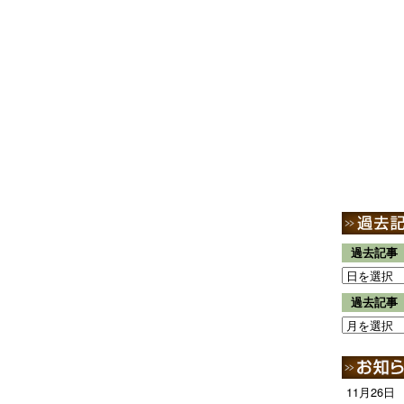
過去記事
過去記事
11月26日