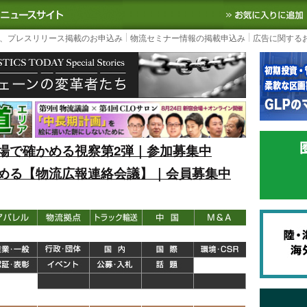
S TODAY｜国内最大の物流ニュースサイト
3PL, SCMなど国内外の最新の物流
、プレスリリース掲載のお申込み
物流セミナー情報の掲載申込み
広告に関する
場で確かめる視察第2弾｜参加募集中
める【物流広報連絡会議】｜会員募集中