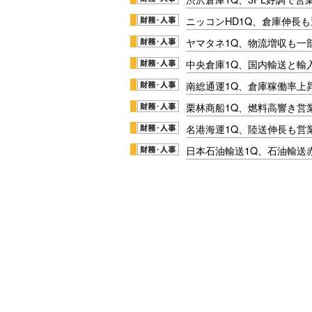
ニッコンHD1Q、倉庫伸長
ヤマタネ1Q、物流増収も一
中央倉庫1Q、国内輸送と輸
南総通運1Q、倉庫稼働率上
栗林商船1Q、燃料高響き営
名港海運1Q、陸送伸長も営業
日本石油輸送1Q、石油輸送