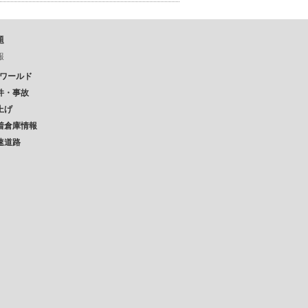
題
報
Pワールド
件・事故
上げ
着倉庫情報
速道路