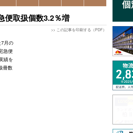
便取扱個数3.2％増
>>
この記事を印刷する（PDF）
7月の
宅急便
年実績を
扱冊数