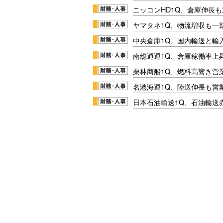
ニッコンHD1Q、倉庫伸長
ヤマタネ1Q、物流増収も一
中央倉庫1Q、国内輸送と輸
南総通運1Q、倉庫稼働率上
栗林商船1Q、燃料高響き営
名港海運1Q、陸送伸長も営業
日本石油輸送1Q、石油輸送