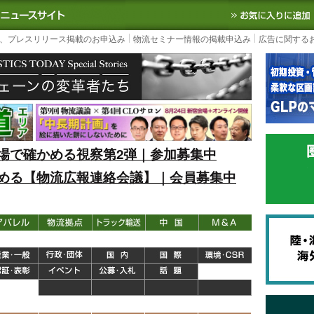
S TODAY｜国内最大の物流ニュースサイト
3PL, SCMなど国内外の最新の物流
、プレスリリース掲載のお申込み
物流セミナー情報の掲載申込み
広告に関する
場で確かめる視察第2弾｜参加募集中
める【物流広報連絡会議】｜会員募集中