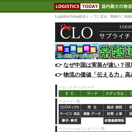
LOGISTIC
LogisticsToday総合トップに戻る
取材のご依頼
👉️
なぜ中国は実装が速い？現
👉️
物流の価値「伝える力」高
ピックアップテーマ
テーマ一覧
スペシャルコンテンツ一覧