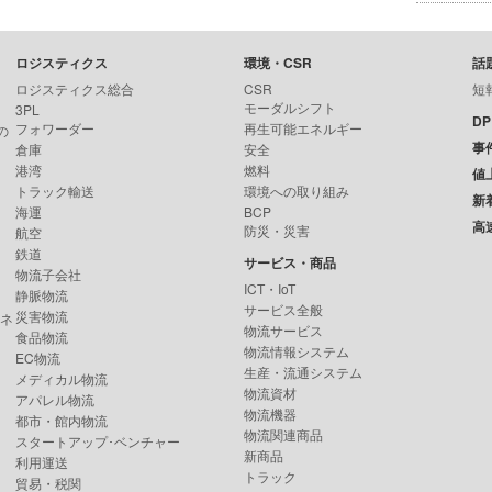
ロジスティクス
環境・CSR
話
ロジスティクス総合
CSR
短
モーダルシフト
3PL
D
フォワーダー
再生可能エネルギー
の
事
倉庫
安全
港湾
燃料
値
トラック輸送
環境への取り組み
新
海運
BCP
高
防災・災害
航空
鉄道
サービス・商品
物流子会社
ICT・IoT
静脈物流
サービス全般
災害物流
ンネ
物流サービス
食品物流
物流情報システム
EC物流
生産・流通システム
メディカル物流
物流資材
アパレル物流
物流機器
都市・館内物流
物流関連商品
スタートアップ･ベンチャー
新商品
利用運送
トラック
貿易・税関