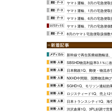
ヤマト運輸、3月の宅急便取
ヤマト運輸、1月の宅急便取扱
ヤマト運輸、6月の宅急便取扱
ヤマト運輸、7月の宅急便個数
8月のヤマト宅急便取扱個数1.
新幹線で再生医療細胞輸送
SBSHD物流利益率3.1％
日本郵政1Q、郵便・物流赤
NXHD中間期、国際物流伸び
SGHD1Q、モリソン連結効
ロジスティード1Q、売上1
日本トランスシティ1Q、海
渋沢倉庫1Q、3PL好調で営