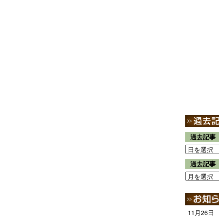
過去記事
過去記事
11月26日