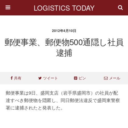
LOGISTICS TODAY
2012年4月10日
郵便事業、郵便物500通隠し社員
逮捕
共有
ツイート
ピン
メール
郵便事業は9日、盛岡支店（岩手県盛岡市）の社員が配
達すべき郵便物を隠匿し、同日郵便法違反で盛岡東警察
署に逮捕されたと発表した。