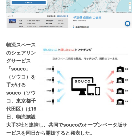
物流スペース
のシェアリン
グサービス
「souco」
（ソウコ）を
手がける
souco（ソウ
コ、東京都千
代田区）は16
日、物流施設
大手3社と連携し、共同でsoucoのオープンベータ版サ
ービスを同日から開始すると発表した。