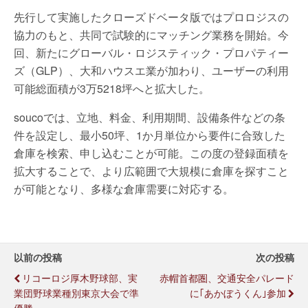
先行して実施したクローズドベータ版ではプロロジスの
協力のもと、共同で試験的にマッチング業務を開始。今
回、新たにグローバル・ロジスティック・プロパティー
ズ（GLP）、大和ハウスエ業が加わり、ユーザーの利用
可能総面積が3万5218坪へと拡大した。
soucoでは、立地、料金、利用期間、設備条件などの条
件を設定し、最小50坪、1か月単位から要件に合致した
倉庫を検索、申し込むことが可能。この度の登録面積を
拡大することで、より広範囲で大規模に倉庫を探すこと
が可能となり、多様な倉庫需要に対応する。
以前の投稿
次の投稿
リコーロジ厚木野球部、実
赤帽首都圏、交通安全パレード
業団野球業種別東京大会で準
に｢あかぼうくん｣参加
優勝