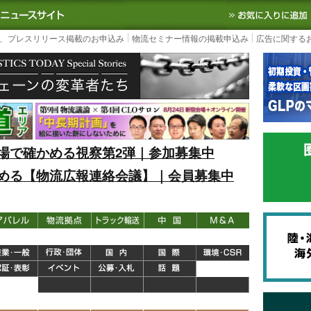
S TODAY｜国内最大の物流ニュースサイト
3PL, SCMなど国内外の最新の物流
、プレスリリース掲載のお申込み
物流セミナー情報の掲載申込み
広告に関する
場で確かめる視察第2弾｜参加募集中
める【物流広報連絡会議】｜会員募集中