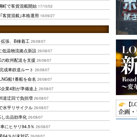
綱町で客貨混載開始
17/10/02
｢客貨混載｣本格運用
16/09/27
を拡張、B棟着工
26/08/07
に低温物流拠点新設
26/08/07
Xの欧州配送を支援
26/08/07
に完成車鉄道ルート
26/08/07
LNG船1番船を命名
26/08/07
C企業4割が準備途上
26/08/07
州道迂回で負担増
26/08/07
で水平リサイクル
26/08/07
対応し出品効率化
26/08/07
にヒヤリ94.5％
26/08/07
業64％が未対応
26/08/07