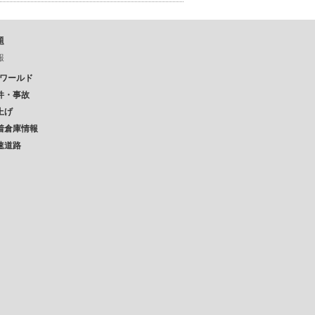
題
報
Pワールド
件・事故
上げ
着倉庫情報
速道路