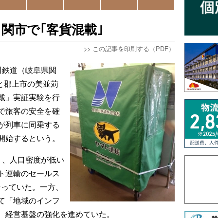
関市で｢客貨混載｣
>>
この記事を印刷する（PDF）
川鉄道（岐阜県関
駅と郡上市の美並苅
載」実証実験を行
で旅客の安全を確
が列車に同乗する
開始するという。
く、人口密度が低い
ト運輸のセールス
なっていた。一方、
て「地域のインフ
、経営基盤の強化を進めていた。