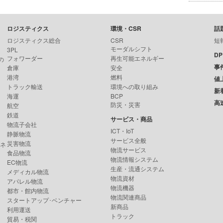
ロジスティクス
環境・CSR
話
ロジスティクス総合
CSR
短
モーダルシフト
3PL
D
フォワーダー
再生可能エネルギー
の
事
倉庫
安全
港湾
燃料
値
トラック輸送
環境への取り組み
新
海運
BCP
高
防災・災害
航空
鉄道
サービス・商品
物流子会社
ICT・IoT
静脈物流
サービス全般
災害物流
ンネ
物流サービス
食品物流
物流情報システム
EC物流
生産・流通システム
メディカル物流
物流資材
アパレル物流
物流機器
都市・館内物流
物流関連商品
スタートアップ･ベンチャー
新商品
利用運送
トラック
貿易・税関