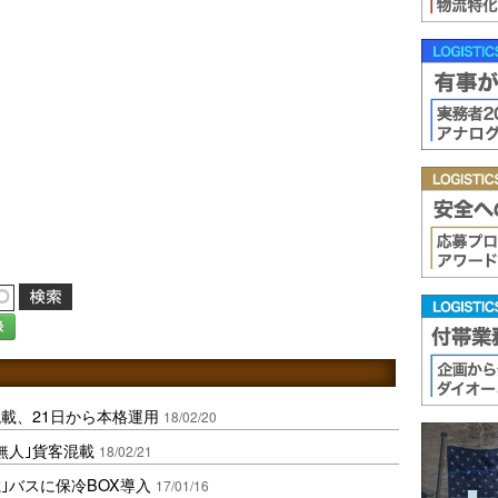
録
載、21日から本格運用
18/02/20
無人｣貨客混載
18/02/21
｣バスに保冷BOX導入
17/01/16