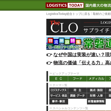
LOGISTIC
LogisticsToday総合トップに戻る
取材のご依頼
👉️
なぜ中国は実装が速い？現
👉️
物流の価値「伝える力」高
ピックアップテーマ
テーマ一覧
スペシャルコンテンツ一覧