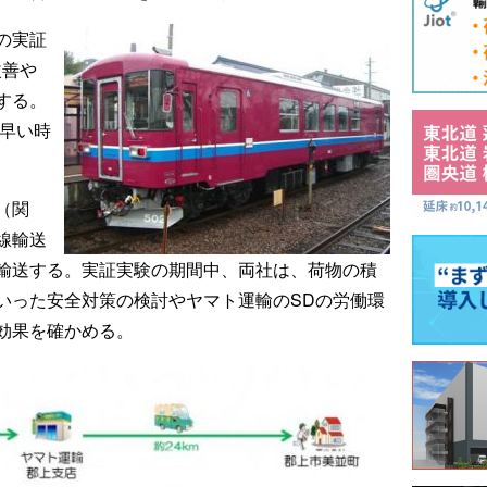
の実証
改善や
する。
の早い時
（関
線輸送
輸送する。実証実験の期間中、両社は、荷物の積
いった安全対策の検討やヤマト運輸のSDの労働環
効果を確かめる。