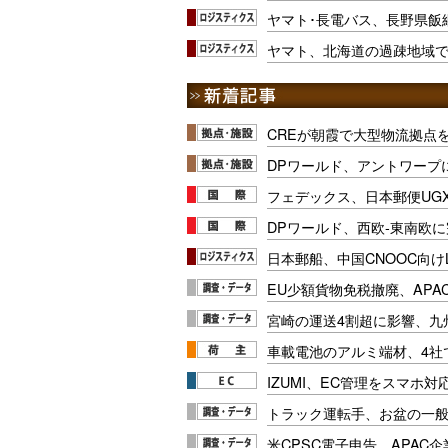
ヤマト･長電バス、長野県飯
ヤマト、北海道の過疎地域で
CREが朝霞で大型物流拠点
DPワールド、アントワープ
フェデックス、日本郵便UG
DPワールド、西欧-東南欧
日本郵船、中国CNOOC向け
EU少額貨物免税撤廃、APA
宮崎の運送4割超に影響、九
車載電池のアルミ端材、4社
IZUMI、EC管理をスマホ
トラック運転手、お盆の一般車
米CPSC電子申告、APAC企