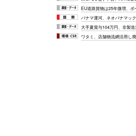
EU道路貨物は25年微増、
パナマ運河、ネオパナマッ
大手夏賞与104万円、非製
ワタミ、店舗物流網活用し