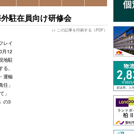
イで海外駐在員向け研修会
>>
この記事を印刷する（PDF）
フレイ
0月12
現地駐
する。
・運輸
責任」
いて」
」の3