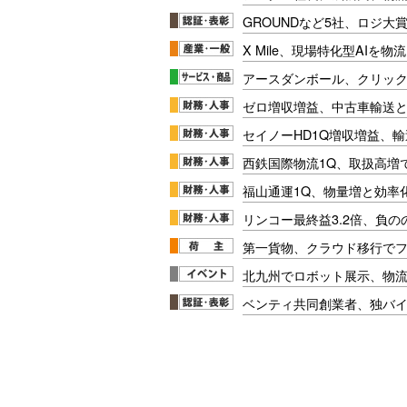
GROUNDなど5社、ロジ大
X Mile、現場特化型AIを
アースダンボール、クリッ
ゼロ増収増益、中古車輸送
セイノーHD1Q増収増益、輸
西鉄国際物流1Q、取扱高増
福山通運1Q、物量増と効率化
リンコー最終益3.2倍、負
第一貨物、クラウド移行で
北九州でロボット展示、物流
ベンティ共同創業者、独バ