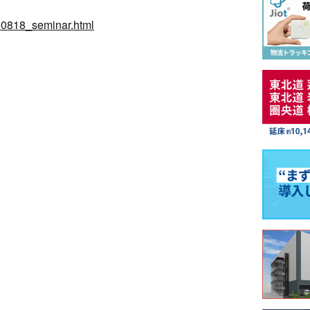
/100818_seminar.html