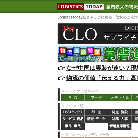
LOGISTIC
LogisticsToday総合トップに戻る
取材のご依頼
👉️
なぜ中国は実装が速い？現
👉️
物流の価値「伝える力」高
ピックアップテーマ
テーマ一覧
スペシャルコンテンツ一覧