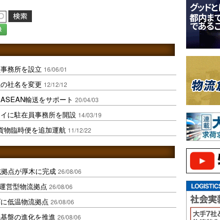
録
員事務所を設立
16/06/01
社の社名を変更
12/12/12
ASEAN輸送をサポート
20/04/03
タイに駐在員事務所を開設
14/03/19
で貨物臨時便を追加運航
11/12/22
域拠点が厚木に完成
26/08/06
運営型物流拠点
26/08/06
ダに低温物流拠点
26/08/06
流基盤の進化を推進
26/08/06