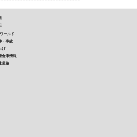
題
報
Pワールド
件・事故
上げ
着倉庫情報
速道路