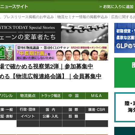
S TODAY｜国内最大の物流ニュースサイト
3PL, SCMなど国内外の最新の物流
、プレスリリース掲載のお申込み
物流セミナー情報の掲載申込み
広告に関する
場で確かめる視察第2弾｜参加募集中
める【物流広報連絡会議】｜会員募集中