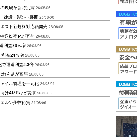
賞の現場革新特別賞
26/08/06
物流・建設・製造へ展開
26/08/06
クポスト新規格対応箱発売
26/08/06
と輸送効率化が寄与
26/08/06
送利益39％増
26/08/06
で利益24％増
26/08/06
で運送利益2.3倍
26/08/06
ののれん益が寄与
26/08/06
ファイル管理を一元化
26/08/06
向けAMRなど実演
26/08/06
イエルン州技術賞
26/08/06