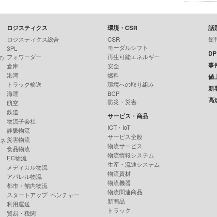
ロジスティクス
環境・CSR
話
ロジスティクス総合
CSR
短
モーダルシフト
3PL
D
フォワーダー
再生可能エネルギー
の
事
倉庫
安全
港湾
燃料
値
トラック輸送
環境への取り組み
新
海運
BCP
高
防災・災害
航空
鉄道
サービス・商品
物流子会社
ICT・IoT
静脈物流
サービス全般
災害物流
ンネ
物流サービス
食品物流
物流情報システム
EC物流
生産・流通システム
メディカル物流
物流資材
アパレル物流
物流機器
都市・館内物流
物流関連商品
スタートアップ･ベンチャー
新商品
利用運送
トラック
貿易・税関