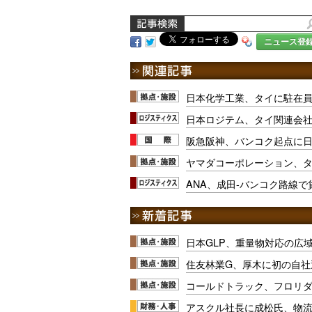
ニュース登
日本化学工業、タイに駐在
日本ロジテム、タイ関連会
阪急阪神、バンコク起点に日
ヤマダコーポレーション、
ANA、成田-バンコク路線
日本GLP、重量物対応の広
住友林業G、厚木に初の自社
コールドトラック、フロリ
アスクル社長に成松氏、物