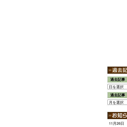
過去記事
過去記事
11月26日