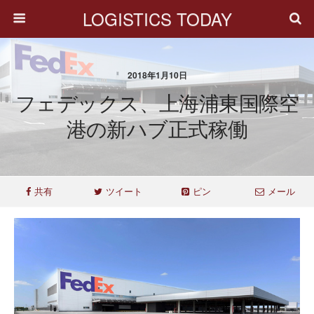
LOGISTICS TODAY
2018年1月10日
フェデックス、上海浦東国際空
港の新ハブ正式稼働
共有
ツイート
ピン
メール