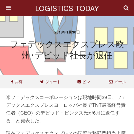
LOGISTICS TODAY
2018年1月30日
フェデックスエクスプレス欧
州･デビッド社長が退任
共有
ツイート
ピン
メール
米フェデックスコーポレーションは現地時間29日、フェ
デックスエクスプレスヨーロッパ社長でTNT最高経営責
任者（CEO）のデビッド・ビンクス氏が6月に退任す
る、と発表した。
現在フェデックスエクスプレスの国際財務部門担当上席