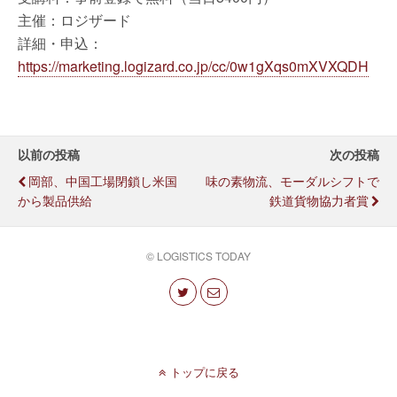
主催：ロジザード
詳細・申込：
https://marketing.logizard.co.jp/cc/0w1gXqs0mXVXQDH
以前の投稿
次の投稿
岡部、中国工場閉鎖し米国
味の素物流、モーダルシフトで
から製品供給
鉄道貨物協力者賞
© LOGISTICS TODAY
トップに戻る