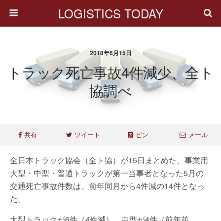
LOGISTICS TODAY
2018年6月15日
トラック死亡事故4件減少、全ト
協調べ
共有
ツイート
ピン
メール
全日本トラック協会（全ト協）が15日まとめた、事業用
大型・中型・普通トラックが第一当事者となった5月の
交通死亡事故件数は、前年同月から4件減の14件となっ
た。
大型トラックが6件（4件減）、中型が4件（前年並