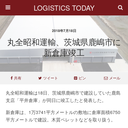
LOGISTICS TODAY
2018年7月18日
丸全昭和運輸、茨城県鹿嶋市に
新倉庫竣工
共有
ツイート
ピン
メール
丸全昭和運輸は18日、茨城県鹿嶋市で建設していた鹿島
支店「平井倉庫」が同日に竣工したと発表した。
新倉庫は、1万3741平方メートルの敷地に倉庫面積6750
平方メートルで建設。木質ペレットなどを取り扱う。