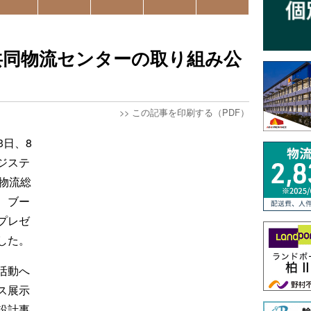
共同物流センターの取り組み公
>>
この記事を印刷する（PDF）
3日、8
ジステ
物流総
、ブー
プレゼ
した。
活動へ
ス展示
設計事