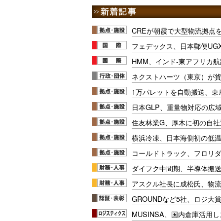
CREが朝霞で大型物流拠点
フェデックス、日本郵便UG
HMM、インド-東アフリカ航
ネクストハーツ（東京）が
1万パレットを自動搬送、東
日本GLP、重量物対応の広
住友林業G、厚木に初の自社
横浜冷凍、日本海側初の低
コールドトラック、フロリ
ダイフク中間期、半導体搬
アスクル社長に成松氏、物
GROUNDなど5社、ロジ大
MUSINSA、国内倉庫活用