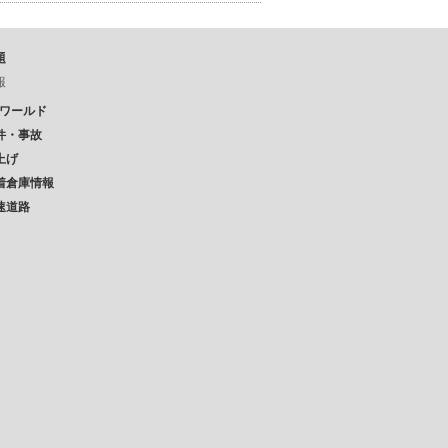
題
報
Pワールド
件・事故
上げ
着倉庫情報
速道路