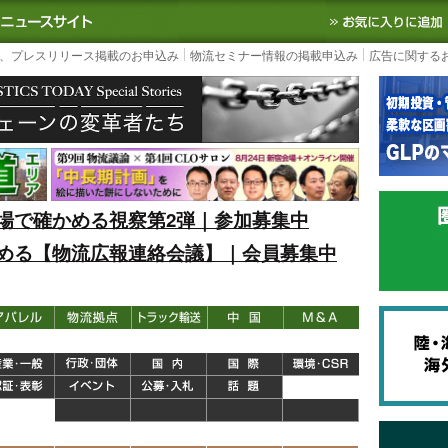
S TODAY｜国内最大の物流ニュースサイト
3PL, SCMなど国内外の最新の物流
、プレスリリース掲載のお申込み
物流セミナー情報の掲載申込み
広告に関する
場で確かめる視察第2弾｜参加募集中
める【物流広報連絡会議】｜会員募集中