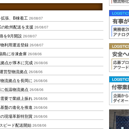
を拡張、B棟着工
26/08/07
Xの欧州配送を支援
26/08/07
路を9月開設
26/08/07
貨物利用運送登録
26/08/07
扇島に冷凍倉庫
26/08/06
域拠点が厚木に完成
26/08/06
運営型物流拠点
26/08/06
温物流拠点を長岡に
26/08/06
ダに低温物流拠点
26/08/06
送需要で業績上振れ
26/08/06
流基盤の進化を推進
26/08/06
賞の現場革新特別賞
26/08/06
しスピード配送開始
26/08/06