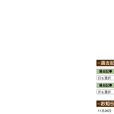
過去記事
過去記事
11月26日