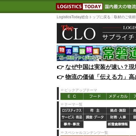
LOGISTIC
LogisticsToday総合トップに戻る
取材のご依頼
👉️
なぜ中国は実装が速い？現
👉️
物流の価値「伝える力」高
ピックアップテーマ
テーマ一覧
スペシャルコンテンツ一覧