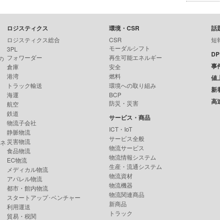
ロジスティクス
環境・CSR
話
ロジスティクス総合
CSR
短
モーダルシフト
3PL
D
フォワーダー
再生可能エネルギー
の
事
倉庫
安全
港湾
燃料
値
トラック輸送
環境への取り組み
新
海運
BCP
高
防災・災害
航空
鉄道
サービス・商品
物流子会社
ICT・IoT
静脈物流
サービス全般
災害物流
ンネ
物流サービス
食品物流
物流情報システム
EC物流
生産・流通システム
メディカル物流
物流資材
アパレル物流
物流機器
都市・館内物流
物流関連商品
スタートアップ･ベンチャー
新商品
利用運送
トラック
貿易・税関