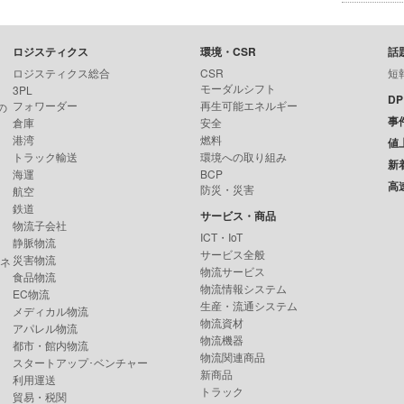
ロジスティクス
環境・CSR
話
ロジスティクス総合
CSR
短
モーダルシフト
3PL
D
フォワーダー
再生可能エネルギー
の
事
倉庫
安全
港湾
燃料
値
トラック輸送
環境への取り組み
新
海運
BCP
高
防災・災害
航空
鉄道
サービス・商品
物流子会社
ICT・IoT
静脈物流
サービス全般
災害物流
ンネ
物流サービス
食品物流
物流情報システム
EC物流
生産・流通システム
メディカル物流
物流資材
アパレル物流
物流機器
都市・館内物流
物流関連商品
スタートアップ･ベンチャー
新商品
利用運送
トラック
貿易・税関