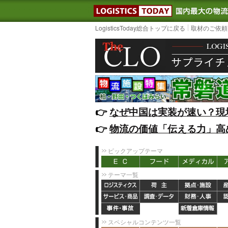
LOGISTIC
LogisticsToday総合トップに戻る
取材のご依頼
👉️
なぜ中国は実装が速い？現
👉️
物流の価値「伝える力」高
ピックアップテーマ
テーマ一覧
スペシャルコンテンツ一覧