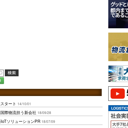
録
社スタート
14/10/01
と国際物流担う新会社
18/09/28
IoTソリューションPR
18/07/09