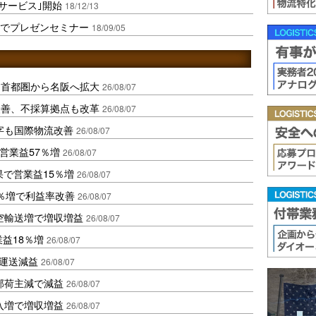
サービス｣開始
18/12/13
マでプレゼンセミナー
18/09/05
、首都圏から名阪へ拡大
26/08/07
に改善、不採算拠点も改革
26/08/07
字も国際物流改善
26/08/07
営業益57％増
26/08/07
果で営業益15％増
26/08/07
2％増で利益率改善
26/08/07
空輸送増で増収増益
26/08/07
業益18％増
26/08/07
も運送減益
26/08/07
部荷主減で減益
26/08/07
入増で増収増益
26/08/07