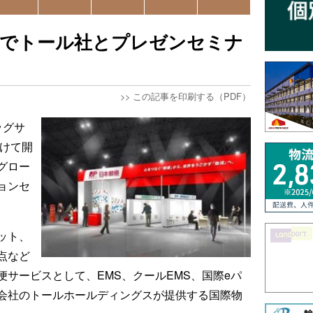
展でトール社とプレゼンセミナ
>>
この記事を印刷する（PDF）
ッグサ
かけて開
グロー
ョンセ
ット、
点など
サービスとして、EMS、クールEMS、国際eパ
会社のトールホールディングスが提供する国際物