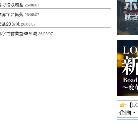
昇で増収増益
26/08/07
業赤字に転落
26/08/07
益23％減
26/08/07
赤字で営業益68％減
26/08/07