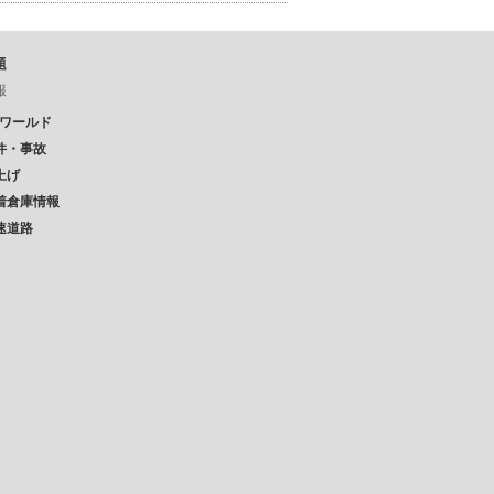
題
報
Pワールド
件・事故
上げ
着倉庫情報
速道路