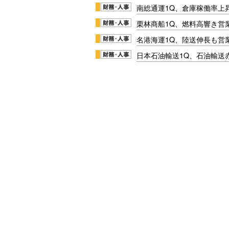
南総通運1Q、倉庫稼働率上
栗林商船1Q、燃料高響き営
名港海運1Q、陸送伸長も営業
日本石油輸送1Q、石油輸送