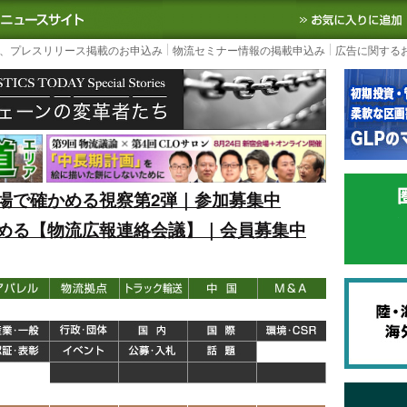
S TODAY｜国内最大の物流ニュースサイト
3PL, SCMなど国内外の最新の物流
、プレスリリース掲載のお申込み
物流セミナー情報の掲載申込み
広告に関する
場で確かめる視察第2弾｜参加募集中
める【物流広報連絡会議】｜会員募集中