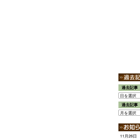
過去記事
過去記事
11月26日