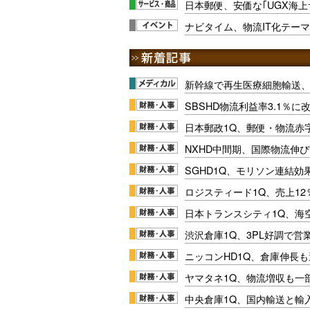
日本郵便、安価な｢UGX海上
ナビタイム、物流IT化テー
新幹線で再生医療細胞輸送
SBSHD物流利益率3.1％
日本郵政1Q、郵便・物流赤
NXHD中間期、国際物流伸び
SGHD1Q、モリソン連結効
ロジスティード1Q、売上1
日本トランスシティ1Q、海
渋沢倉庫1Q、3PL好調で営
ニッコンHD1Q、倉庫伸長
ヤマタネ1Q、物流増収も一
中央倉庫1Q、国内輸送と輸