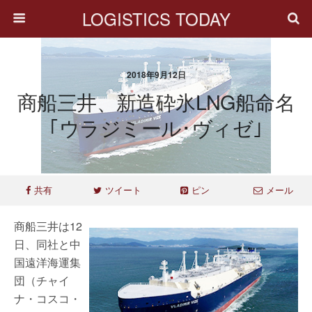
LOGISTICS TODAY
2018年9月12日
商船三井、新造砕氷LNG船命名
｢ウラジミール･ヴィゼ｣
共有
ツイート
ピン
メール
商船三井は12
日、同社と中
国遠洋海運集
団（チャイ
ナ・コスコ・