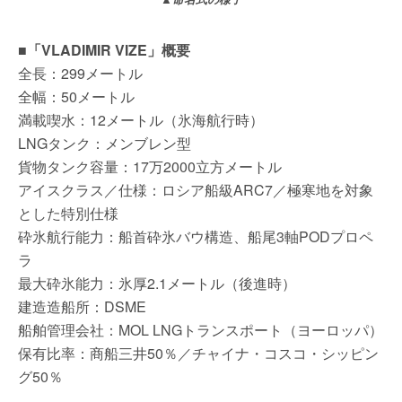
■「VLADIMIR VIZE」概要
全長：299メートル
全幅：50メートル
満載喫水：12メートル（氷海航行時）
LNGタンク：メンブレン型
貨物タンク容量：17万2000立方メートル
アイスクラス／仕様：ロシア船級ARC7／極寒地を対象
とした特別仕様
砕氷航行能力：船首砕氷バウ構造、船尾3軸PODプロペ
ラ
最大砕氷能力：氷厚2.1メートル（後進時）
建造造船所：DSME
船舶管理会社：MOL LNGトランスポート（ヨーロッパ）
保有比率：商船三井50％／チャイナ・コスコ・シッピン
グ50％