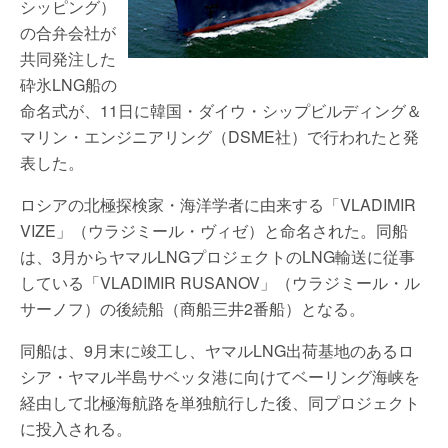
シッピング）
の合弁会社が
共同発注した
砕氷LNG船の
命名式が、11日に韓国・ダイウ・シップビルディング＆
マリン・エンジニアリング（DSME社）で行われたと発
表した。
ロシアの北極探検家・海洋学者に由来する「VLADIMIR
VIZE」（ウラジミール・ヴィゼ）と命名された。同船
は、3月からヤマルLNGプロジェクトのLNG輸送に従事
している「VLADIMIR RUSANOV」（ウラジミール・ル
サーノフ）の後続船（商船三井2番船）となる。
同船は、9月末に竣工し、ヤマルLNG出荷基地のあるロ
シア・ヤマル半島サベッタ港に向けてベーリング海峡を
経由して北極海航路を単独航行した後、同プロジェクト
に投入される。