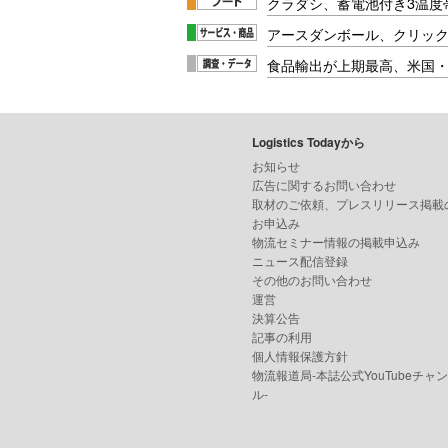
クラダシ、蓄電池付き3温度
アースダンボール、クリッ
食品輸出が上期最高、米国
Logistics Todayから
お知らせ
広告に関するお問い合わせ
取材のご依頼、プレスリリース掲載
お申込み
物流セミナー情報の掲載申込み
ニュース配信登録
その他のお問い合わせ
運営
決算公告
記事の利用
個人情報保護方針
物流報道局-本誌公式YouTubeチャ
ル-