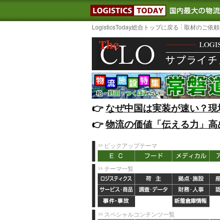
LOGISTIC
LogisticsToday総合トップに戻る
取材のご依頼
👉️
なぜ中国は実装が速い？現
👉️
物流の価値「伝える力」高
ピックアップテーマ
テーマ一覧
スペシャルコンテンツ一覧