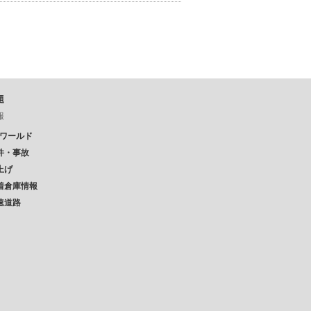
題
報
Pワールド
件・事故
上げ
着倉庫情報
速道路