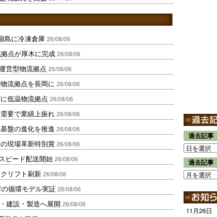
扇島に冷凍倉庫
26/08/06
域拠点が厚木に完成
26/08/06
運営型物流拠点
26/08/06
温物流拠点を長岡に
26/08/06
ダに低温物流拠点
26/08/06
送需要で業績上振れ
26/08/06
流基盤の進化を推進
26/08/06
過去記事
賞の現場革新特別賞
26/08/06
しスピード配送開始
26/08/06
過去記事
ークリフト刷新
26/08/06
材の循環モデル実証
26/08/06
物流・建設・製造へ展開
26/08/06
11月26日