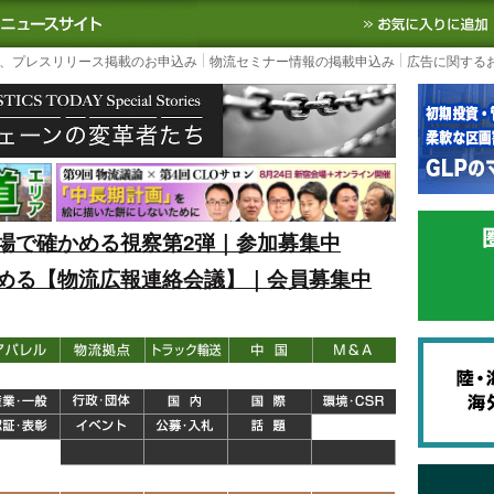
S TODAY｜国内最大の物流ニュースサイト
3PL, SCMなど国内外の最新の物流
、プレスリリース掲載のお申込み
物流セミナー情報の掲載申込み
広告に関する
場で確かめる視察第2弾｜参加募集中
める【物流広報連絡会議】｜会員募集中