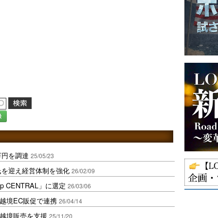
録
0万円を調達
25/05/23
ung氏を迎え経営体制を強化
26/02/09
up CENTRAL」に選定
26/03/06
け越境EC販促で連携
26/04/14
け越境販売を支援
25/11/20