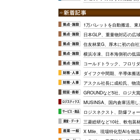
1万パレットを自動搬送、東
日本GLP、重量物対応の広
住友林業G、厚木に初の自社
横浜冷凍、日本海側初の低
コールドトラック、フロリ
ダイフク中間期、半導体搬
アスクル社長に成松氏、物
GROUNDなど5社、ロジ大
MUSINSA、国内倉庫活用
ロジスネクスト、防爆フォ
三菱総研など10社、軟包装
X Mile、現場特化型AIを