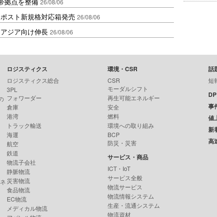
帯拠点を整備
26/08/06
クポスト新規格対応箱発売
26/08/06
・アジア向け伸長
26/08/06
ロジスティクス
環境・CSR
話
ロジスティクス総合
CSR
短
モーダルシフト
3PL
D
フォワーダー
再生可能エネルギー
の
事
倉庫
安全
港湾
燃料
値
トラック輸送
環境への取り組み
新
海運
BCP
高
防災・災害
航空
鉄道
サービス・商品
物流子会社
ICT・IoT
静脈物流
サービス全般
災害物流
ンネ
物流サービス
食品物流
物流情報システム
EC物流
生産・流通システム
メディカル物流
物流資材