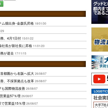
録
テム畑出身･金森氏昇格
18/01/30
/29
務、4月1日付
15/01/22
輸社長が新社長に昇格
11/01/20
専務が逝去
17/11/15
、首都圏から名阪へ拡大
26/08/07
に改善、不採算拠点も改革
26/08/07
字も国際物流改善
26/08/07
営業益57％増
26/08/07
果で営業益15％増
26/08/07