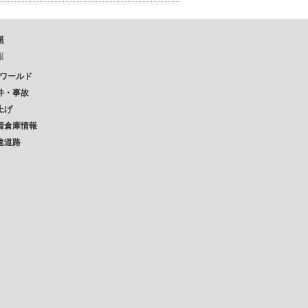
題
報
Pワールド
件・事故
上げ
着倉庫情報
速道路