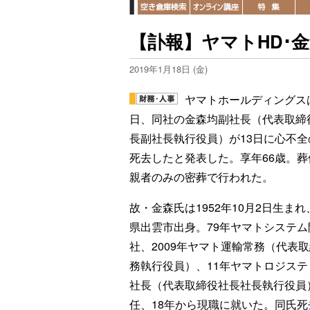
【訃報】ヤマトHD･
2019年1月18日 (金)
ヤマトホールディングスは
日、同社の金森均副社長（代表取締
長副社長執行役員）が13日に心不全
死去したと発表した。享年66歳。葬
親者のみの密葬で行われた。
故・金森氏は1952年10月2日生ま
県出雲市出身。79年ヤマトシステム
社、2009年ヤマト運輸常務（代表
務執行役員）、11年ヤマトロジステ
社長（代表取締役社長社長執行役員
任、18年から現職に就いた。同氏死