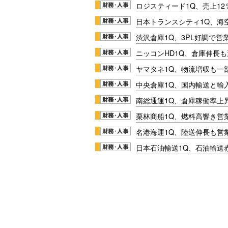
ロジスティード1Q、売上1
日本トランスシティ1Q、海
渋沢倉庫1Q、3PL好調で営
ニッコンHD1Q、倉庫伸長
ヤマタネ1Q、物流増収も一
中央倉庫1Q、国内輸送と輸
南総通運1Q、倉庫稼働率上
栗林商船1Q、燃料高響き営
名港海運1Q、陸送伸長も営業
日本石油輸送1Q、石油輸送