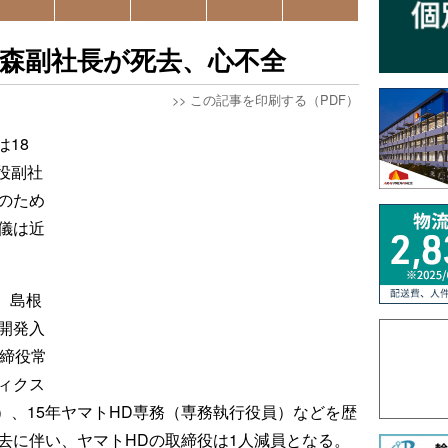
金森副社長が死去、心不全
>>
この記事を印刷する（PDF）
18
役副社
のため
儀は近
れ、島根
開発入
取締役常
ィクス
）、15年ヤマトHD専務（専務執行役員）などを歴
去に伴い、ヤマトHDの取締役は1人減員となる。