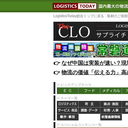
LOGISTIC
LogisticsToday総合トップに戻る
取材のご依頼
👉️
なぜ中国は実装が速い？現
👉️
物流の価値「伝える力」高
ピックアップテーマ
テーマ一覧
スペシャルコンテンツ一覧