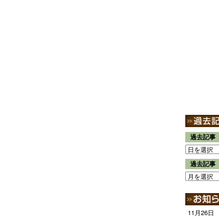
過去記事
過去記事
11月26日