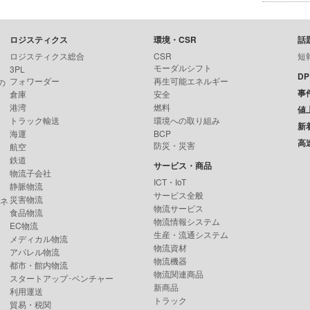
ロジスティクス
環境・CSR
話
ロジスティクス総合
CSR
短
モーダルシフト
3PL
D
フォワーダー
再生可能エネルギー
の
事
倉庫
安全
港湾
燃料
値
トラック輸送
環境への取り組み
新
海運
BCP
高
防災・災害
航空
鉄道
サービス・商品
物流子会社
ICT・IoT
静脈物流
サービス全般
災害物流
ンネ
物流サービス
食品物流
物流情報システム
EC物流
生産・流通システム
メディカル物流
物流資材
アパレル物流
物流機器
都市・館内物流
物流関連商品
スタートアップ･ベンチャー
新商品
利用運送
トラック
貿易・税関