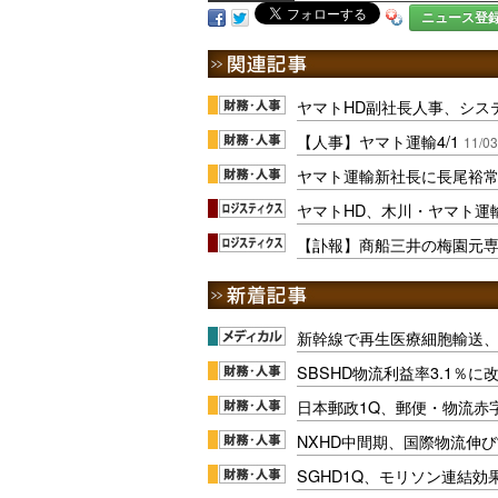
ニュース登
ヤマトHD副社長人事、シス
【人事】ヤマト運輸4/1
11/03
ヤマト運輸新社長に長尾裕常
ヤマトHD、木川・ヤマト運
【訃報】商船三井の梅園元
新幹線で再生医療細胞輸送
SBSHD物流利益率3.1％
日本郵政1Q、郵便・物流赤
NXHD中間期、国際物流伸び
SGHD1Q、モリソン連結効