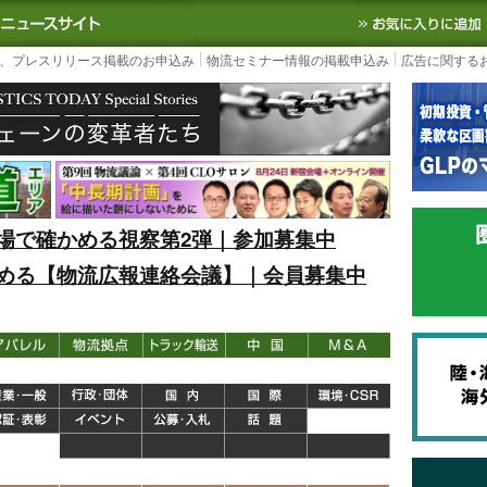
S TODAY｜国内最大の物流ニュースサイト
3PL, SCMなど国内外の最新の物流
、プレスリリース掲載のお申込み
物流セミナー情報の掲載申込み
広告に関する
場で確かめる視察第2弾｜参加募集中
める【物流広報連絡会議】｜会員募集中