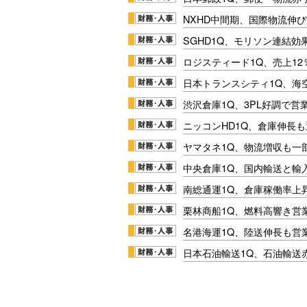
NXHD中間期、国際物流伸び
SGHD1Q、モリソン連結効
ロジスティード1Q、売上1
日本トランスシティ1Q、海
渋沢倉庫1Q、3PL好調で営
ニッコンHD1Q、倉庫伸長
ヤマタネ1Q、物流増収も一
中央倉庫1Q、国内輸送と輸
南総通運1Q、倉庫稼働率上
栗林商船1Q、燃料高響き営
名港海運1Q、陸送伸長も営業
日本石油輸送1Q、石油輸送