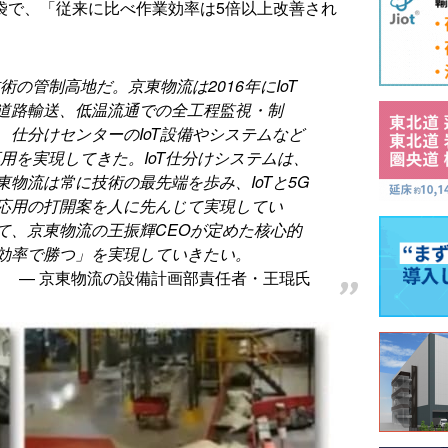
0袋で、「従来に比べ作業効率は5倍以上改善され
術の管制高地だ。京東物流は2016年にIoT
道路輸送、低温流通での全工程監視・制
仕分けセンターのIoT設備やシステムなど
応用を実現してきた。IoT仕分けシステムは、
物流は常に技術の最先端を歩み、IoTと5G
応用の打開案を人に先んじて実現してい
て、京東物流の王振輝CEOが定めた核心的
効率で勝つ」を実現していきたい。
京東物流の設備計画部責任者・王琨氏