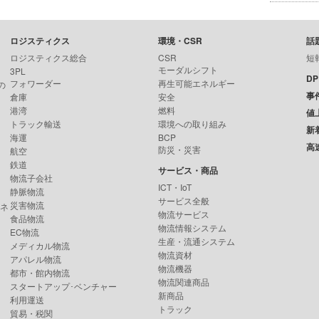
ロジスティクス
環境・CSR
話
ロジスティクス総合
CSR
短
モーダルシフト
3PL
D
フォワーダー
再生可能エネルギー
の
事
倉庫
安全
港湾
燃料
値
トラック輸送
環境への取り組み
新
海運
BCP
高
防災・災害
航空
鉄道
サービス・商品
物流子会社
ICT・IoT
静脈物流
サービス全般
災害物流
ンネ
物流サービス
食品物流
物流情報システム
EC物流
生産・流通システム
メディカル物流
物流資材
アパレル物流
物流機器
都市・館内物流
物流関連商品
スタートアップ･ベンチャー
新商品
利用運送
トラック
貿易・税関