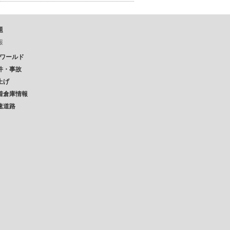
題
報
Pワールド
件・事故
上げ
着倉庫情報
速道路