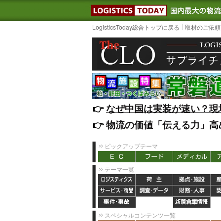
LOGISTIC
LogisticsToday総合トップに戻る
取材のご依頼
👉️
なぜ中国は実装が速い？現
👉️
物流の価値「伝える力」高
ピックアップテーマ
テーマ一覧
スペシャルコンテンツ一覧