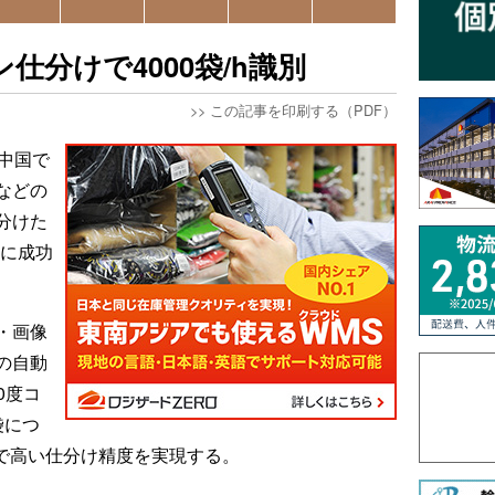
仕分けで4000袋/h識別
>>
この記事を印刷する（PDF）
中国で
などの
分けた
発に成功
・画像
の自動
0度コ
袋につ
能力で高い仕分け精度を実現する。