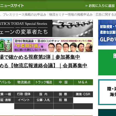
S TODAY｜国内最大の物流ニュースサイト
3PL, SCMなど国内外の最新の物流
、プレスリリース掲載のお申込み
物流セミナー情報の掲載申込み
広告に関する
場で確かめる視察第2弾｜参加募集中
める【物流広報連絡会議】｜会員募集中