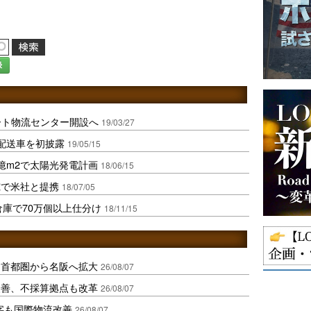
録
ート物流センター開設へ
19/03/27
配送車を初披露
19/05/15
億m2で太陽光発電計画
18/06/15
究で米社と提携
18/07/05
倉庫で70万個以上仕分け
18/11/15
、首都圏から名阪へ拡大
26/08/07
に改善、不採算拠点も改革
26/08/07
字も国際物流改善
26/08/07