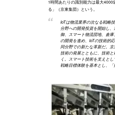
1時間あたりの識別能力は最大400
る」（京東集団）という。
IoTは物流業界の次なる戦略技
分野への開発投資を開始し、
御、スマート物流団地、倉庫、
の開発を進め、IoTの技術的
同分野での新たな革新だ。京東
技術の発展とともに、技術と
く。スマート技術を支えとし
戦略目標体験を基本とし、「