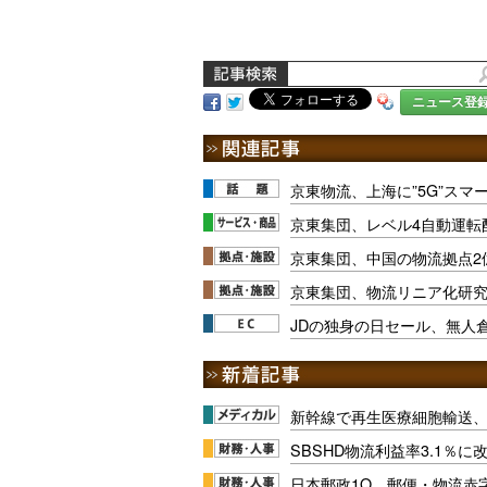
ニュース登
京東物流、上海に”5G”スマ
京東集団、レベル4自動運転
京東集団、中国の物流拠点2
京東集団、物流リニア化研
JDの独身の日セール、無人
新幹線で再生医療細胞輸送
SBSHD物流利益率3.1％
日本郵政1Q、郵便・物流赤