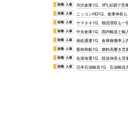
渋沢倉庫1Q、3PL好調で営
ニッコンHD1Q、倉庫伸長
ヤマタネ1Q、物流増収も一
中央倉庫1Q、国内輸送と輸
南総通運1Q、倉庫稼働率上
栗林商船1Q、燃料高響き営
名港海運1Q、陸送伸長も営業
日本石油輸送1Q、石油輸送