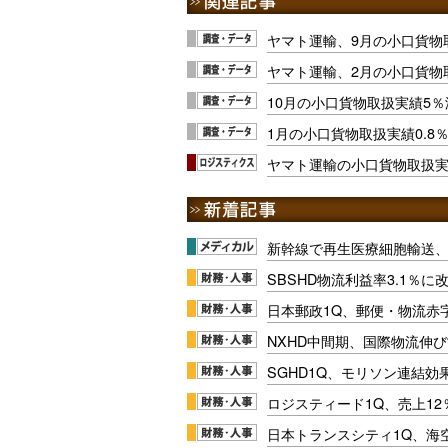
ヤマト運輸、9月の小口貨物取
ヤマト運輸、2月の小口貨物取
10月の小口貨物取扱実績5
1月の小口貨物取扱実績0.8
ヤマト運輸の小口貨物取扱実
新幹線で再生医療細胞輸送
SBSHD物流利益率3.1％
日本郵政1Q、郵便・物流赤
NXHD中間期、国際物流伸び
SGHD1Q、モリソン連結効
ロジスティード1Q、売上1
日本トランスシティ1Q、海