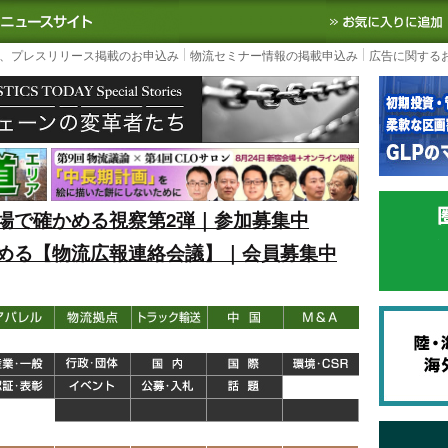
S TODAY｜国内最大の物流ニュースサイト
3PL, SCMなど国内外の最新の物流
、プレスリリース掲載のお申込み
物流セミナー情報の掲載申込み
広告に関する
場で確かめる視察第2弾｜参加募集中
める【物流広報連絡会議】｜会員募集中