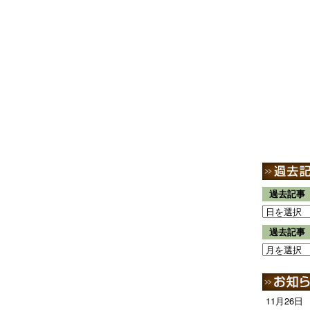
過去記事
過去記事
11月26日