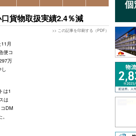
口貨物取扱実績2.4％減
>>
この記事を印刷する（PDF）
11月
急便コ
97万
少し
トは1
ポスは
ネコDM
った。