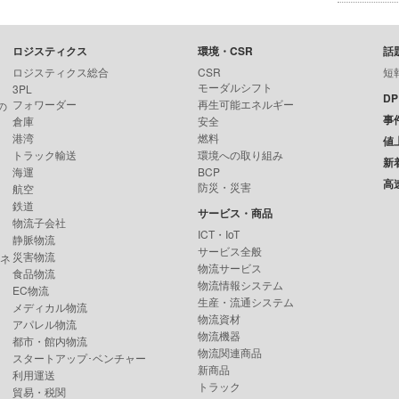
ロジスティクス
環境・CSR
話
ロジスティクス総合
CSR
短
モーダルシフト
3PL
D
フォワーダー
再生可能エネルギー
の
事
倉庫
安全
港湾
燃料
値
トラック輸送
環境への取り組み
新
海運
BCP
高
防災・災害
航空
鉄道
サービス・商品
物流子会社
ICT・IoT
静脈物流
サービス全般
災害物流
ンネ
物流サービス
食品物流
物流情報システム
EC物流
生産・流通システム
メディカル物流
物流資材
アパレル物流
物流機器
都市・館内物流
物流関連商品
スタートアップ･ベンチャー
新商品
利用運送
トラック
貿易・税関