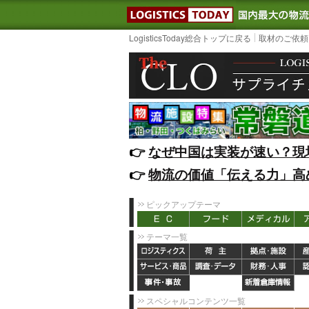
LOGISTIC
LogisticsToday総合トップに戻る
取材のご依頼
👉️
なぜ中国は実装が速い？現
👉️
物流の価値「伝える力」高
ピックアップテーマ
テーマ一覧
スペシャルコンテンツ一覧