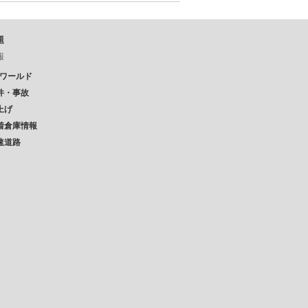
題
報
Pワールド
件・事故
上げ
着倉庫情報
速道路