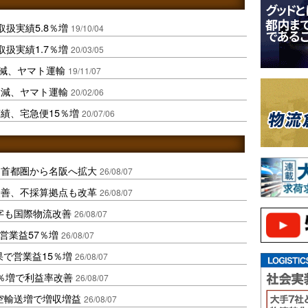
扱実績5.8％増
19/10/04
扱実績1.7％増
20/03/05
％減、ヤマト運輸
19/11/07
％減、ヤマト運輸
20/02/06
績、宅急便15％増
20/07/06
、首都圏から名阪へ拡大
26/08/07
に改善、不採算拠点も改革
26/08/07
字も国際物流改善
26/08/07
営業益57％増
26/08/07
果で営業益15％増
26/08/07
2％増で利益率改善
26/08/07
空輸送増で増収増益
26/08/07