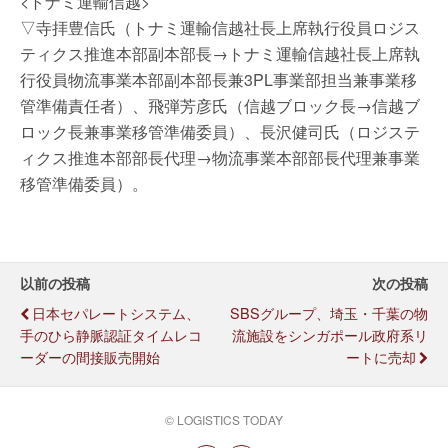
<トナミ運輸信越>
▽寺拝豊信氏（トナミ運輸信越社長上席執行役員ロジス
ティクス推進本部副本部長→トナミ運輸信越社長上席執
行役員物流事業本部副本部長兼3PL事業部担当兼事業移
管準備責任者）、飛弾芳彦氏（信越ブロック長→信越ブ
ロック長兼事業移管準備委員）、長沢健司氏（ロジステ
ィクス推進本部部長代理→物流事業本部部長代理兼事業
移管準備委員）。
以前の投稿
次の投稿
日本セパレートシステム、
SBSグループ、埼玉・千葉の物
手のひら静脈認証タイムレコ
流施設をシンガポール政府系リ
ーダーの間接販売開始
ートに売却
© LOGISTICS TODAY