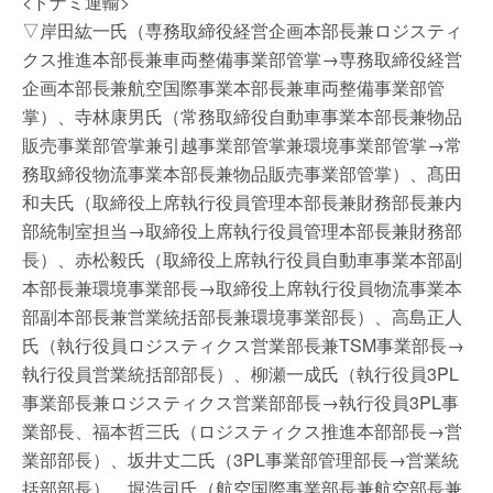
<トナミ運輸>
▽岸田紘一氏（専務取締役経営企画本部長兼ロジスティ
クス推進本部長兼車両整備事業部管掌→専務取締役経営
企画本部長兼航空国際事業本部長兼車両整備事業部管
掌）、寺林康男氏（常務取締役自動車事業本部長兼物品
販売事業部管掌兼引越事業部管掌兼環境事業部管掌→常
務取締役物流事業本部長兼物品販売事業部管掌）、髙田
和夫氏（取締役上席執行役員管理本部長兼財務部長兼内
部統制室担当→取締役上席執行役員管理本部長兼財務部
長）、赤松毅氏（取締役上席執行役員自動車事業本部副
本部長兼環境事業部長→取締役上席執行役員物流事業本
部副本部長兼営業統括部長兼環境事業部長）、高島正人
氏（執行役員ロジスティクス営業部長兼TSM事業部長→
執行役員営業統括部部長）、柳瀬一成氏（執行役員3PL
事業部長兼ロジスティクス営業部部長→執行役員3PL事
業部長、福本哲三氏（ロジスティクス推進本部部長→営
業部部長）、坂井丈二氏（3PL事業部管理部長→営業統
括部部長）、堀浩司氏（航空国際事業部長兼航空部長兼