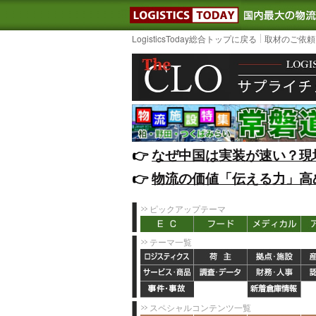
LOGISTIC
LogisticsToday総合トップに戻る
取材のご依頼
👉️
なぜ中国は実装が速い？現
👉️
物流の価値「伝える力」高
ピックアップテーマ
テーマ一覧
スペシャルコンテンツ一覧