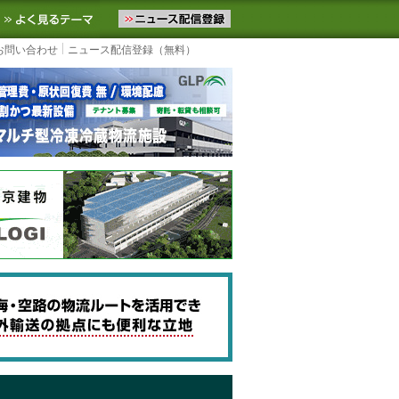
ニュースをお届けします。物流ニュースメール配信を登録すると、平日
お気に入りに追加
よく見るテーマ
お問い合わせ
ニュース配信登録（無料）