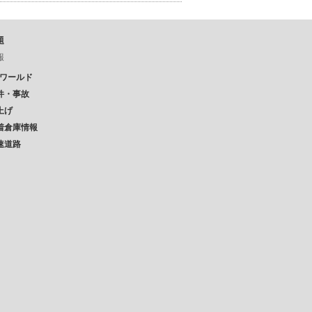
題
報
Pワールド
件・事故
上げ
着倉庫情報
速道路