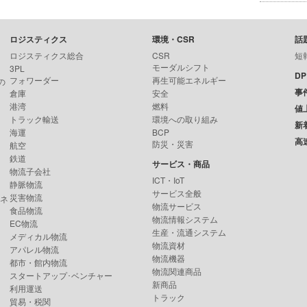
ロジスティクス
環境・CSR
話
ロジスティクス総合
CSR
短
モーダルシフト
3PL
D
フォワーダー
再生可能エネルギー
の
事
倉庫
安全
港湾
燃料
値
トラック輸送
環境への取り組み
新
海運
BCP
高
防災・災害
航空
鉄道
サービス・商品
物流子会社
ICT・IoT
静脈物流
サービス全般
災害物流
ンネ
物流サービス
食品物流
物流情報システム
EC物流
生産・流通システム
メディカル物流
物流資材
アパレル物流
物流機器
都市・館内物流
物流関連商品
スタートアップ･ベンチャー
新商品
利用運送
トラック
貿易・税関