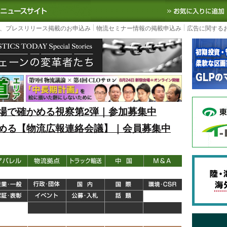
S TODAY｜国内最大の物流ニュースサイト
3PL, SCMなど国内外の最新の物流
、プレスリリース掲載のお申込み
物流セミナー情報の掲載申込み
広告に関する
場で確かめる視察第2弾｜参加募集中
める【物流広報連絡会議】｜会員募集中