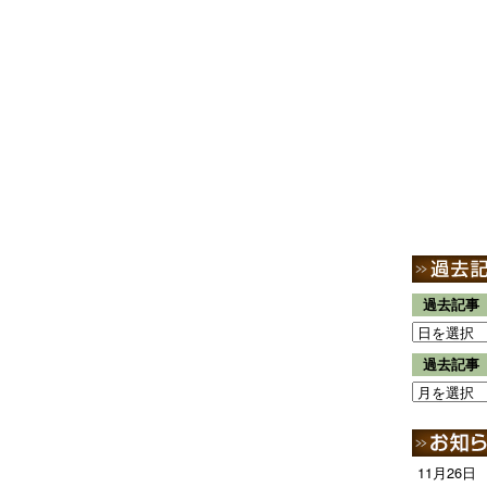
過去記事
過去記事
11月26日