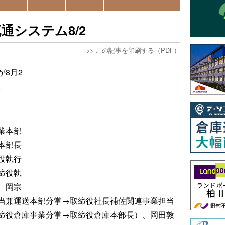
通システム8/2
>>
この記事を印刷する（PDF）
8月2
。
業本部
本部長
役執行
締役執
、岡宗
当兼運送本部分掌→取締役社長補佐関連事業担当
締役倉庫事業分掌→取締役倉庫本部長）、岡田敦