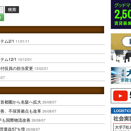
録
ム2/1
11/01/11
ム12/1
10/12/01
1付役員の担当変更
13/02/21
/27
、首都圏から名阪へ拡大
26/08/07
に改善、不採算拠点も改革
26/08/07
字も国際物流改善
26/08/07
営業益57％増
26/08/07