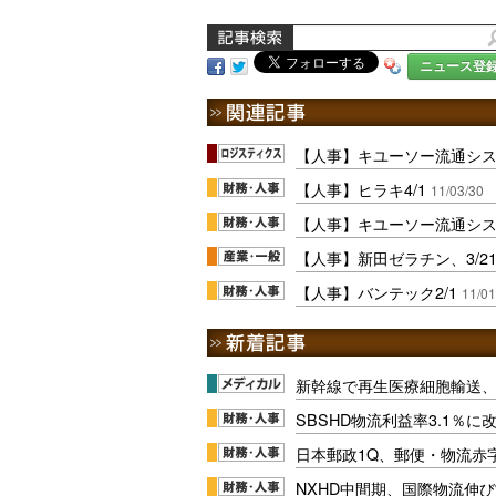
ニュース登
【人事】キユーソー流通システ
【人事】ヒラキ4/1
11/03/30
【人事】キユーソー流通システ
【人事】新田ゼラチン、3/2
【人事】バンテック2/1
11/01
新幹線で再生医療細胞輸送
SBSHD物流利益率3.1％
日本郵政1Q、郵便・物流赤
NXHD中間期、国際物流伸び