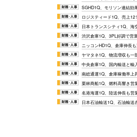
SGHD1Q、モリソン連結効
ロジスティード1Q、売上1
日本トランスシティ1Q、海
渋沢倉庫1Q、3PL好調で営
ニッコンHD1Q、倉庫伸長
ヤマタネ1Q、物流増収も一
中央倉庫1Q、国内輸送と輸
南総通運1Q、倉庫稼働率上
栗林商船1Q、燃料高響き営
名港海運1Q、陸送伸長も営業
日本石油輸送1Q、石油輸送