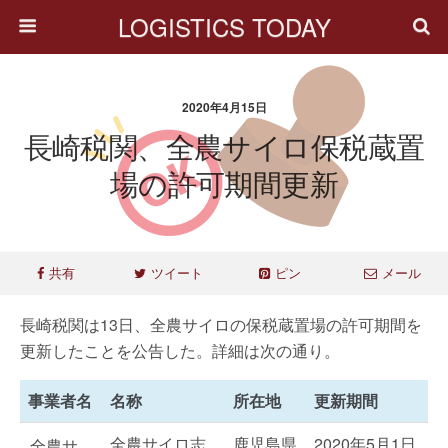
LOGISTICS TODAY
2020年4月15日
長崎税関、全農サイロ保税蔵置
場の許可期間更新
共有
ツイート
ピン
メール
長崎税関は13日、全農サイロの保税蔵置場の許可期間を
更新したことを公告した。詳細は次の通り。
事業者名
名称
所在地
更新期間
全農サイロ志
鹿児島県
2020年5月1日
全農サ