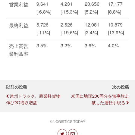
9,641
4,231
20,656
17,177
営業利益
[-6.8%]
[-15.3%]
[5.2%]
[8.8%]
5,726
2,526
12,081
10,879
最終利益
[-11%]
[-19.6%]
[3.4%]
[13.9%]
3.5%
3.2%
3.6%
4.0%
売上高営
業利益率
以前の投稿
次の投稿
遠州トラック、商業軽貨物
米国に地球200周分を無事故走
伸び2Q増収増益
破した運転手現る
© LOGISTICS TODAY