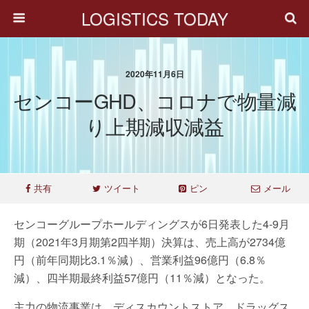
LOGISTICS TODAY
2020年11月6日
センコーGHD、コロナで物量減
り上期減収減益
共有
ツイート
ピン
メール
センコーグループホールディングスが6日発表した4‐9月
期（2021年3月期第2四半期）決算は、売上高が2734億
円（前年同期比3.1％減）、営業利益96億円（6.8％
減）、四半期最終利益57億円（11％減）となった。
主力の物流事業は、ディスカウントストア、ドラッグス