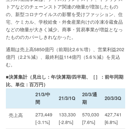
トアなどのチェーンストア関連の物量が増加したもの
の、新型コロナウイルスの影響を受けファッション、住
宅、ケミカル、学校給食・外食産業向けの冷凍冷蔵食品
などの物量が大きく減少。商事・貿易事業が増益となっ
たもののカバーしきれなかった。
通期は売上高5850億円（前期比2.6％増）、営業利益202
億円（2.2％減）、最終利益114億円（5.6％減）を見込
む。
■決算集計（見出し：年/決算期/四半期、［］：前年同期
比、単位：百万円）
21/3/中
20/3/通
21/3/1Q
20/3/3Q
間
期
273,449
133,330
570,030
427,741
売上高
[-3.1%]
[-2.8%]
[7.6%]
[6.8%]