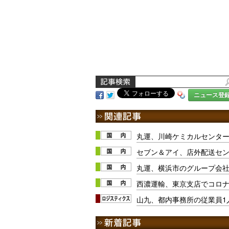
ニュース登
丸運、川崎ケミカルセンター
セブン＆アイ、店外配送セ
丸運、横浜市のグループ会社
西濃運輸、東京支店でコロナ
山九、都内事務所の従業員1