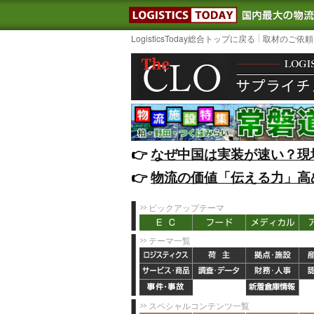
LOGISTIC
LogisticsToday総合トップに戻る
取材のご依頼
👉️
なぜ中国は実装が速い？現
👉️
物流の価値「伝える力」高
ピックアップテーマ
テーマ一覧
スペシャルコンテンツ一覧