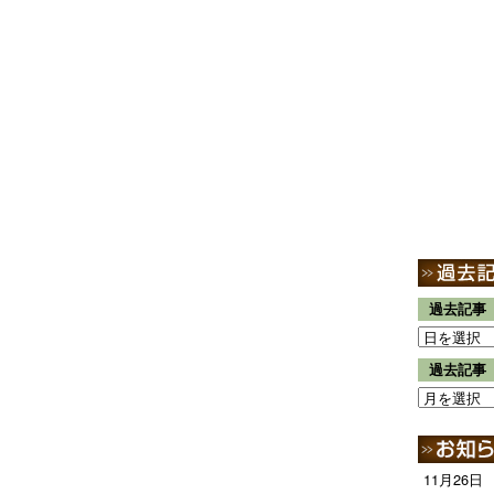
過去記事
過去記事
11月26日