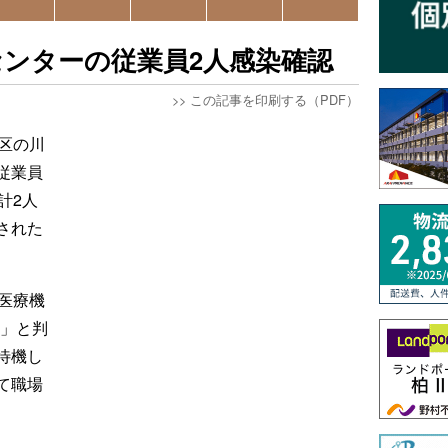
ンターの従業員2人感染確認
>>
この記事を印刷する（PDF）
区の川
従業員
計2人
された
医療機
性」と判
待機し
て職場