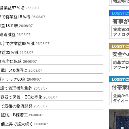
営業益57％増
26/08/07
果で営業益15％増
26/08/07
業益18％増
26/08/07
も運送減益
26/08/07
赤字で営業益68％減
26/08/07
益23％減
26/08/07
業赤字に転落
26/08/07
累計510億円に
26/08/07
トラック60台
26/08/07
新設で管理機能集約
26/08/07
容器で保管・EC効率化
26/08/07
地で最後の物流開発
26/08/07
を拡張、B棟着工
26/08/07
、単価上昇で拡大続く
26/08/07