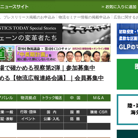
S TODAY｜国内最大の物流ニュースサイト
3PL, SCMなど国内外の最新の物流
、プレスリリース掲載のお申込み
物流セミナー情報の掲載申込み
広告に関する
場で確かめる視察第2弾｜参加募集中
める【物流広報連絡会議】｜会員募集中