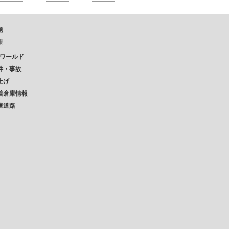
題
報
Pワールド
件・事故
上げ
着倉庫情報
速道路