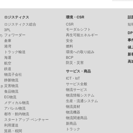
ロジスティクス
環境・CSR
話
ロジスティクス総合
CSR
短
モーダルシフト
3PL
D
フォワーダー
再生可能エネルギー
の
事
倉庫
安全
港湾
燃料
値
トラック輸送
環境への取り組み
新
海運
BCP
高
防災・災害
航空
鉄道
サービス・商品
物流子会社
ICT・IoT
静脈物流
サービス全般
災害物流
ンネ
物流サービス
食品物流
物流情報システム
EC物流
生産・流通システム
メディカル物流
物流資材
アパレル物流
物流機器
都市・館内物流
物流関連商品
スタートアップ･ベンチャー
新商品
利用運送
トラック
貿易・税関