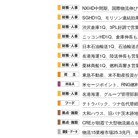
NXHD中間期、国際物流伸び
SGHD1Q、モリソン連結効
渋沢倉庫1Q、3PL好調で営
ニッコンHD1Q、倉庫伸長
日本石油輸送1Q、石油輸送
名港海運1Q、陸送伸長も営業
栗林商船1Q、燃料高響き営
東急不動産、米不動産投資が
米セージポイント、RNG燃料
名港海運、グループ管理部
テトラパック、ツナ缶代替紙
大和ハウス、旧パナ茨木跡
CREが朝霞で大型物流拠点
物流15業種市場25.3兆円