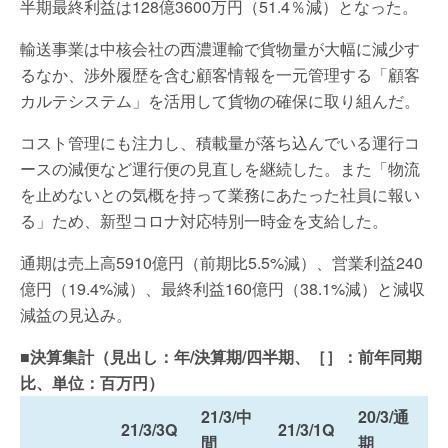
半期最終利益は128億3600万円（51.4％減）となった。
輸送事業は中核会社の西濃運輸で貨物量が大幅に減少す
るなか、渉外履歴を含む顧客情報を一元管理する「顧客
カルテシステム」を活用して貨物の確保に取り組んだ。
コスト管理にも注力し、積載量が落ち込んでいる運行コ
ースの減便など運行便の見直しを継続した。また「物流
を止めないとの気概を持って業務にあたった社員に報い
る」ため、新型コロナ対応特別一時金を支給した。
通期は売上高5910億円（前期比5.5%減）、営業利益240
億円（19.4%減）、最終利益160億円（38.1%減）と減収
減益の見込み。
■決算集計（見出し：年/決算期/四半期、［］：前年同期
比、単位：百万円）
21/3/中
20/3/通
21/3/3Q
21/3/1Q
間
期