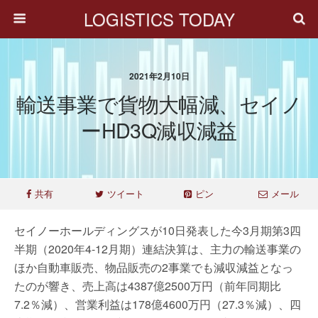
LOGISTICS TODAY
2021年2月10日
輸送事業で貨物大幅減、セイノ
ーHD3Q減収減益
共有
ツイート
ピン
メール
セイノーホールディングスが10日発表した今3月期第3四
半期（2020年4-12月期）連結決算は、主力の輸送事業の
ほか自動車販売、物品販売の2事業でも減収減益となっ
たのが響き、売上高は4387億2500万円（前年同期比
7.2％減）、営業利益は178億4600万円（27.3％減）、四