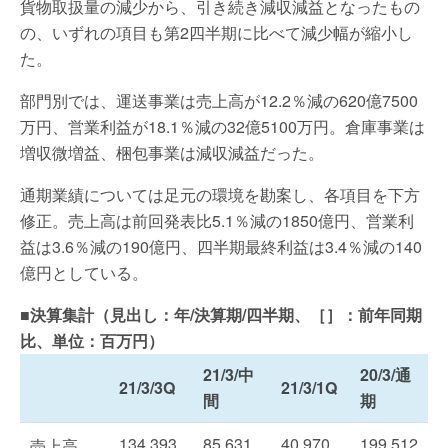
貨物取扱量の減少から、引き続き減収減益となったもの
の、いずれの項目も第2四半期に比べて減少幅が縮小し
た。
部門別では、運送事業は売上高が12.2％減の620億7500
万円、営業利益が18.1％減の32億5100万円。倉庫事業は
増収微増益、梱包事業は減収減益だった。
通期業績については足元の環境を勘案し、各項目を下方
修正。売上高は前回発表比5.1％減の1850億円、営業利
益は3.6％減の190億円、四半期最終利益は3.4％減の140
億円としている。
■決算集計（見出し：年/決算期/四半期、［］：前年同期
比、単位：百万円）
21/3/中
20/3/通
21/3/3Q
21/3/1Q
間
期
134,393
85,631
40,970
199,512
売上高