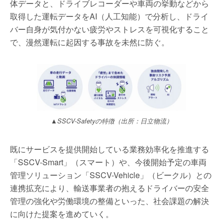
体データと、ドライブレコーダーや車両の挙動などから
取得した運転データをAI（人工知能）で分析し、ドライ
バー自身が気付かない疲労やストレスを可視化すること
で、漫然運転に起因する事故を未然に防ぐ。
▲SSCV-Safetyの特徴（出所：日立物流）
既にサービスを提供開始している業務効率化を推進する
「SSCV-Smart」（スマート）や、今後開始予定の車両
管理ソリューション「SSCV-Vehicle」（ビークル）との
連携拡充により、輸送事業者の抱えるドライバーの安全
管理の強化や労働環境の整備といった、社会課題の解決
に向けた提案を進めていく。