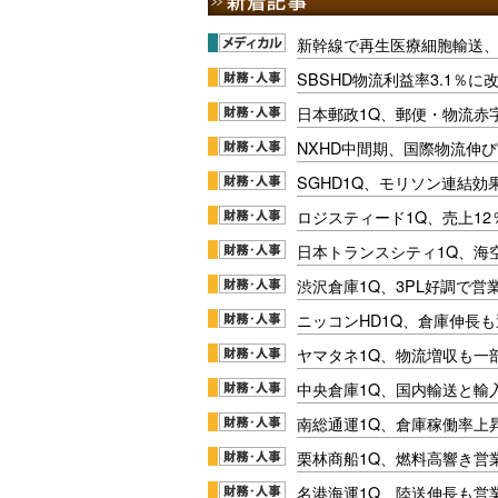
新幹線で再生医療細胞輸送
SBSHD物流利益率3.1％
日本郵政1Q、郵便・物流赤
NXHD中間期、国際物流伸び
SGHD1Q、モリソン連結効
ロジスティード1Q、売上1
日本トランスシティ1Q、海
渋沢倉庫1Q、3PL好調で営
ニッコンHD1Q、倉庫伸長
ヤマタネ1Q、物流増収も一
中央倉庫1Q、国内輸送と輸
南総通運1Q、倉庫稼働率上
栗林商船1Q、燃料高響き営
名港海運1Q、陸送伸長も営業