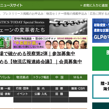
S TODAY｜国内最大の物流ニュースサイト
3PL, SCMなど国内外の最新の物流
、プレスリリース掲載のお申込み
物流セミナー情報の掲載申込み
広告に関する
場で確かめる視察第2弾｜参加募集中
める【物流広報連絡会議】｜会員募集中