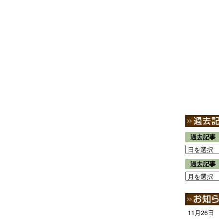
過去記事
過去記事
11月26日