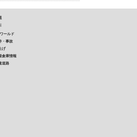
題
報
Pワールド
件・事故
上げ
着倉庫情報
速道路