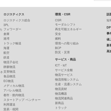
ロジスティクス
環境・CSR
話
ロジスティクス総合
CSR
短
モーダルシフト
3PL
D
フォワーダー
再生可能エネルギー
の
事
倉庫
安全
港湾
燃料
値
トラック輸送
環境への取り組み
新
海運
BCP
高
防災・災害
航空
鉄道
サービス・商品
物流子会社
ICT・IoT
静脈物流
サービス全般
災害物流
ンネ
物流サービス
食品物流
物流情報システム
EC物流
生産・流通システム
メディカル物流
物流資材
アパレル物流
物流機器
都市・館内物流
物流関連商品
スタートアップ･ベンチャー
新商品
利用運送
トラック
貿易・税関