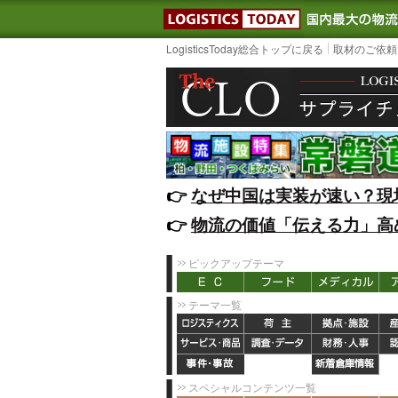
LOGISTIC
LogisticsToday総合トップに戻る
取材のご依頼
👉️
なぜ中国は実装が速い？現
👉️
物流の価値「伝える力」高
ピックアップテーマ
テーマ一覧
スペシャルコンテンツ一覧