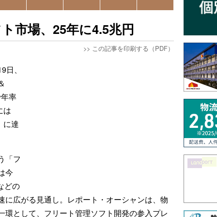
市場、25年に4.5兆円
>>
この記事を印刷する（PDF）
9日、
＆
で年率
には
円）に達
う「フ
は今
などの
速に広がる見通し。レポート・オーシャンは、物
一環として、フリート管理ソフト開発の参入プレ