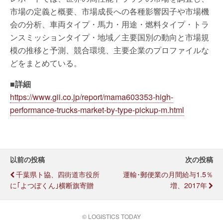
市場の定義と概要、市場成長への各種影響因子や市場機
会の分析、車両タイプ・馬力・用途・燃料タイプ・トラ
ンスミッションタイプ・地域／主要国別の動向と市場規
模の推移と予測、競合環境、主要企業のプロファイルな
どをまとめている。
■詳細
https://www.gii.co.jp/report/mama603353-high-
performance-trucks-market-by-type-pickup-m.html
以前の投稿
次の投稿
千葉県ト協、四街道市役所
運輸･郵便業の月間給与1.5％
に｢よつぼくん｣横断旗寄贈
増、2017年
© LOGISTICS TODAY